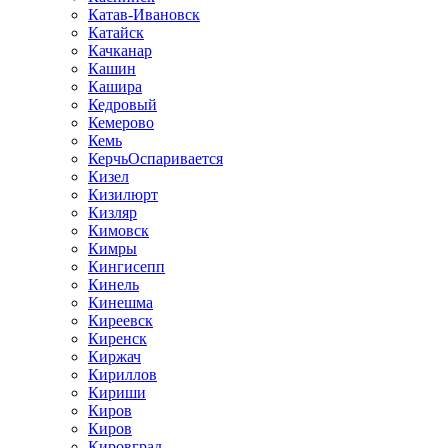
Катав-Ивановск
Катайск
Качканар
Кашин
Кашира
Кедровый
Кемерово
Кемь
КерчьОспаривается
Кизел
Кизилюрт
Кизляр
Кимовск
Кимры
Кингисепп
Кинель
Кинешма
Киреевск
Киренск
Киржач
Кириллов
Кириши
Киров
Киров
Кировград