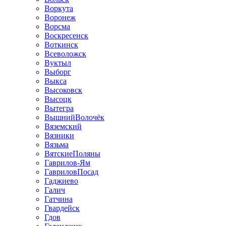
Воркута
Воронеж
Ворсма
Воскресенск
Воткинск
Всеволожск
Вуктыл
Выборг
Выкса
Высоковск
Высоцк
Вытегра
ВышнийВолочёк
Вяземский
Вязники
Вязьма
ВятскиеПоляны
Гаврилов-Ям
ГавриловПосад
Гаджиево
Галич
Гатчина
Гвардейск
Гдов