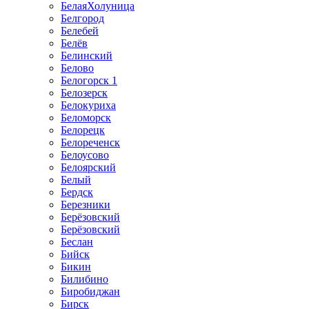
БелаяХолуница
Белгород
Белебей
Белёв
Белинский
Белово
Белогорск 1
Белозерск
Белокуриха
Беломорск
Белорецк
Белореченск
Белоусово
Белоярский
Белый
Бердск
Березники
Берёзовский
Берёзовский
Беслан
Бийск
Бикин
Билибино
Биробиджан
Бирск