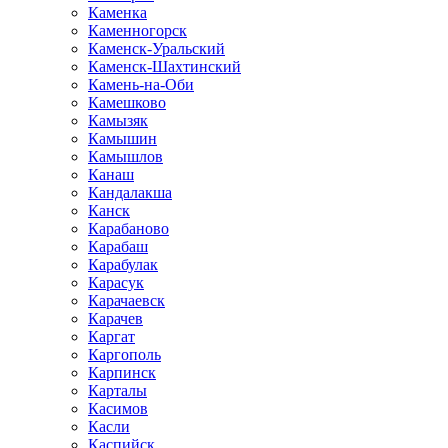
Каменка
Каменногорск
Каменск-Уральский
Каменск-Шахтинский
Камень-на-Оби
Камешково
Камызяк
Камышин
Камышлов
Канаш
Кандалакша
Канск
Карабаново
Карабаш
Карабулак
Карасук
Карачаевск
Карачев
Каргат
Каргополь
Карпинск
Карталы
Касимов
Касли
Каспийск