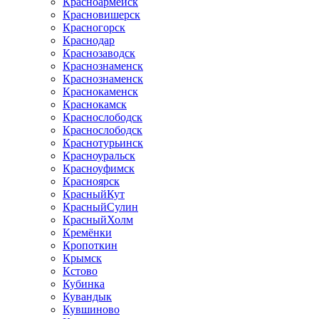
Красноармейск
Красновишерск
Красногорск
Краснодар
Краснозаводск
Краснознаменск
Краснознаменск
Краснокаменск
Краснокамск
Краснослободск
Краснослободск
Краснотурьинск
Красноуральск
Красноуфимск
Красноярск
КрасныйКут
КрасныйСулин
КрасныйХолм
Кремёнки
Кропоткин
Крымск
Кстово
Кубинка
Кувандык
Кувшиново