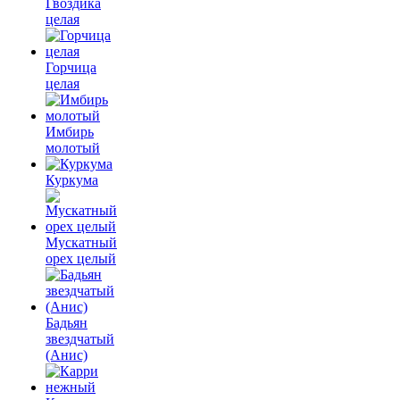
Гвоздика
целая
Горчица
целая
Имбирь
молотый
Куркума
Мускатный
орех целый
Бадьян
звездчатый
(Анис)