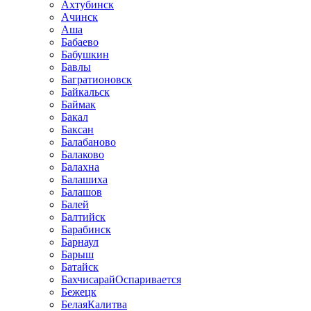
Ахтубинск
Ачинск
Аша
Бабаево
Бабушкин
Бавлы
Багратионовск
Байкальск
Баймак
Бакал
Баксан
Балабаново
Балаково
Балахна
Балашиха
Балашов
Балей
Балтийск
Барабинск
Барнаул
Барыш
Батайск
БахчисарайОспаривается
Бежецк
БелаяКалитва