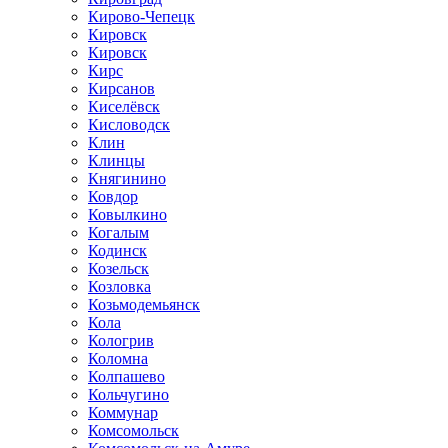
Кирово-Чепецк
Кировск
Кировск
Кирс
Кирсанов
Киселёвск
Кисловодск
Клин
Клинцы
Княгинино
Ковдор
Ковылкино
Когалым
Кодинск
Козельск
Козловка
Козьмодемьянск
Кола
Кологрив
Коломна
Колпашево
Кольчугино
Коммунар
Комсомольск