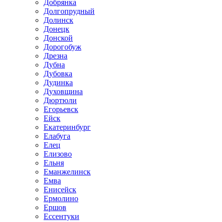
Добрянка
Долгопрудный
Долинск
Донецк
Донской
Дорогобуж
Дрезна
Дубна
Дубовка
Дудинка
Духовщина
Дюртюли
Егорьевск
Ейск
Екатеринбург
Елабуга
Елец
Елизово
Ельня
Еманжелинск
Емва
Енисейск
Ермолино
Ершов
Ессентуки