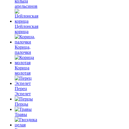
кольца
апельсинов
Цейлонская
корица
Корица,
палочки
Корица
молотая
Перец
Эспелет
Перцы
Травы