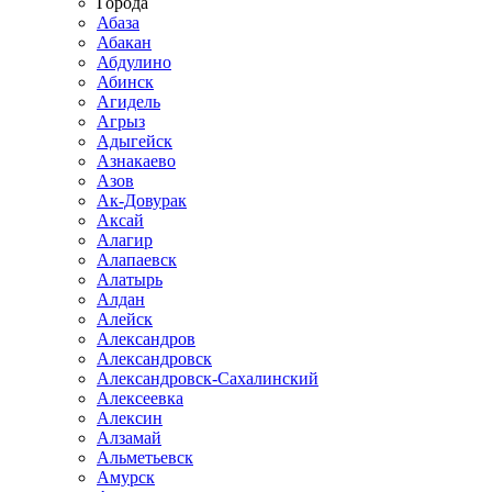
Города
Абаза
Абакан
Абдулино
Абинск
Агидель
Агрыз
Адыгейск
Азнакаево
Азов
Ак-Довурак
Аксай
Алагир
Алапаевск
Алатырь
Алдан
Алейск
Александров
Александровск
Александровск-Сахалинский
Алексеевка
Алексин
Алзамай
Альметьевск
Амурск