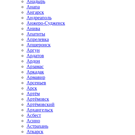
Анадырь
Анапа
Ангарск
Андреаполь
Анжеро-Судженск
Анива
Апатиты
Апрелевка
Апшеронск
Аргун
Ардатов
Ардон
Арзамас
Аркадак
Армавир
Арсеньев
Арск
Артём
Артёмовск
Артёмовский
Архангельск
Асбест
Асино
Астрахань
Аткарск