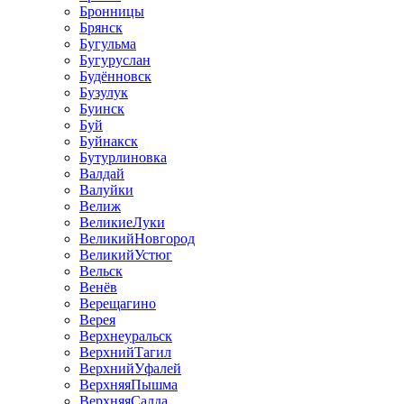
Бронницы
Брянск
Бугульма
Бугуруслан
Будённовск
Бузулук
Буинск
Буй
Буйнакск
Бутурлиновка
Валдай
Валуйки
Велиж
ВеликиеЛуки
ВеликийНовгород
ВеликийУстюг
Вельск
Венёв
Верещагино
Верея
Верхнеуральск
ВерхнийТагил
ВерхнийУфалей
ВерхняяПышма
ВерхняяСалда