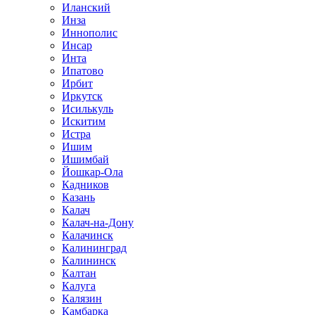
Иланский
Инза
Иннополис
Инсар
Инта
Ипатово
Ирбит
Иркутск
Исилькуль
Искитим
Истра
Ишим
Ишимбай
Йошкар-Ола
Кадников
Казань
Калач
Калач-на-Дону
Калачинск
Калининград
Калининск
Калтан
Калуга
Калязин
Камбарка