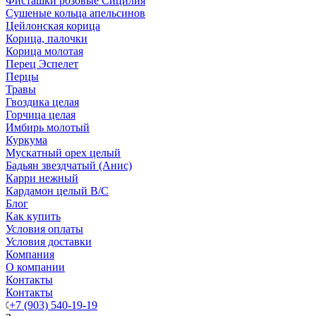
Фисташки розовые Сицилия
Сушеные кольца апельсинов
Цейлонская корица
Корица, палочки
Корица молотая
Перец Эспелет
Перцы
Травы
Гвоздика целая
Горчица целая
Имбирь молотый
Куркума
Мускатный орех целый
Бадьян звездчатый (Анис)
Карри нежный
Кардамон целый В/С
Блог
Как купить
Условия оплаты
Условия доставки
Компания
О компании
Контакты
Контакты
+7 (903) 540-19-19