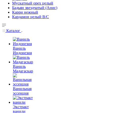
Мускатный орех целый
Бадьян звездчатый (Анис)
Карри нежный
Кардамон целый В/С
Каталог
Ваниль
Индонезия
Ваниль
Мадагаскар
Ванильная
эссенция
Экстракт
ванили