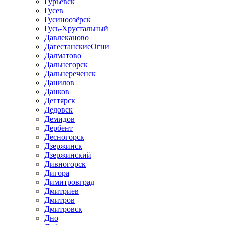
Гурьевск
Гусев
Гусиноозёрск
Гусь-Хрустальный
Давлеканово
ДагестанскиеОгни
Далматово
Дальнегорск
Дальнереченск
Данилов
Данков
Дегтярск
Дедовск
Демидов
Дербент
Десногорск
Дзержинск
Дзержинский
Дивногорск
Дигора
Димитровград
Дмитриев
Дмитров
Дмитровск
Дно