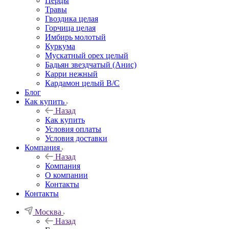
Перцы
Травы
Гвоздика целая
Горчица целая
Имбирь молотый
Куркума
Мускатный орех целый
Бадьян звездчатый (Анис)
Карри нежный
Кардамон целый В/С
Блог
Как купить
Назад
Как купить
Условия оплаты
Условия доставки
Компания
Назад
Компания
О компании
Контакты
Контакты
Москва
Назад