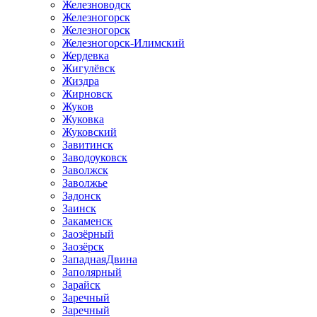
Железноводск
Железногорск
Железногорск
Железногорск-Илимский
Жердевка
Жигулёвск
Жиздра
Жирновск
Жуков
Жуковка
Жуковский
Завитинск
Заводоуковск
Заволжск
Заволжье
Задонск
Заинск
Закаменск
Заозёрный
Заозёрск
ЗападнаяДвина
Заполярный
Зарайск
Заречный
Заречный