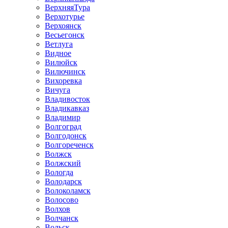
ВерхняяТура
Верхотурье
Верхоянск
Весьегонск
Ветлуга
Видное
Вилюйск
Вилючинск
Вихоревка
Вичуга
Владивосток
Владикавказ
Владимир
Волгоград
Волгодонск
Волгореченск
Волжск
Волжский
Вологда
Володарск
Волоколамск
Волосово
Волхов
Волчанск
Вольск