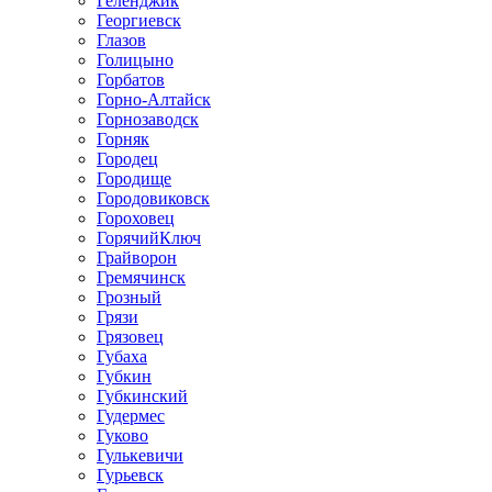
Геленджик
Георгиевск
Глазов
Голицыно
Горбатов
Горно-Алтайск
Горнозаводск
Горняк
Городец
Городище
Городовиковск
Гороховец
ГорячийКлюч
Грайворон
Гремячинск
Грозный
Грязи
Грязовец
Губаха
Губкин
Губкинский
Гудермес
Гуково
Гулькевичи
Гурьевск