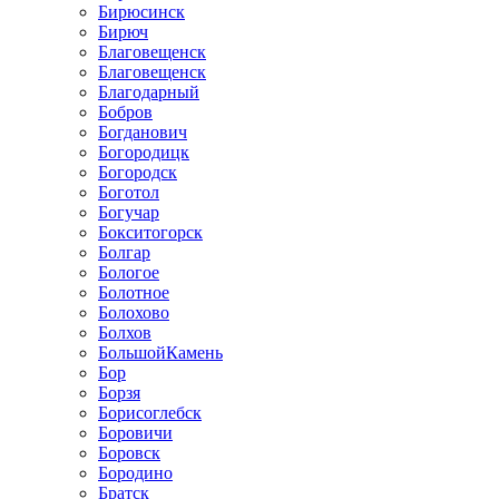
Бирюсинск
Бирюч
Благовещенск
Благовещенск
Благодарный
Бобров
Богданович
Богородицк
Богородск
Боготол
Богучар
Бокситогорск
Болгар
Бологое
Болотное
Болохово
Болхов
БольшойКамень
Бор
Борзя
Борисоглебск
Боровичи
Боровск
Бородино
Братск