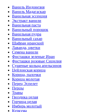
Ваниль Индонезия
Ваниль Мадагаскар
Ванильная эссенция
Экстракт ванили
Ванильная паста
Ванильный порошок
Ванильная пудра
Ванильный сахар
Шафран иранский
Лаванда, цветки
Семена ванили
Фисташки зеленые Иран
Фисташки розовые Сицилия
Сушеные кольца апельсинов
Цейлонская корица
Корица, палочки
Корица молотая
Перец Эспелет
Перцы
Травы
Гвоздика целая
Горчица целая
Имбирь молотый
Куркума