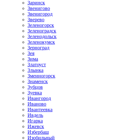
Заринск
Звенигово
Звенигород
Зверево
Зеленогорск
Зеленоградск
Зеленодольск
Зеленокумск
Зерноград
Зея
Зима
Златоуст
Злынка
Змеиногорск
Знаменск
Зубцов
Зуевка
Ивангород
Иваново
Ивантеевка
Ивдель
Игарка
Ижевск
Избербаш
Изобильный