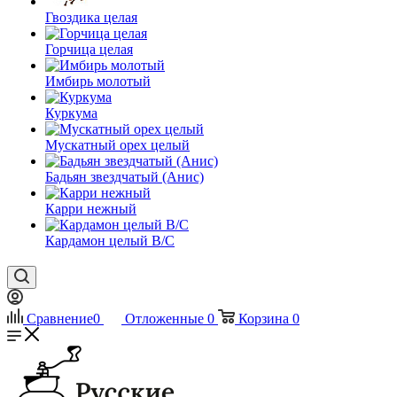
Гвоздика целая
Горчица целая
Имбирь молотый
Куркума
Мускатный орех целый
Бадьян звездчатый (Анис)
Карри нежный
Кардамон целый В/С
Сравнение
0
Отложенные
0
Корзина
0