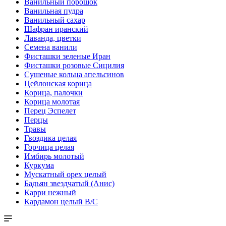
Ванильный порошок
Ванильная пудра
Ванильный сахар
Шафран иранский
Лаванда, цветки
Семена ванили
Фисташки зеленые Иран
Фисташки розовые Сицилия
Сушеные кольца апельсинов
Цейлонская корица
Корица, палочки
Корица молотая
Перец Эспелет
Перцы
Травы
Гвоздика целая
Горчица целая
Имбирь молотый
Куркума
Мускатный орех целый
Бадьян звездчатый (Анис)
Карри нежный
Кардамон целый В/С