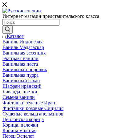
Интернет-магазин представительского класса
Каталог
Ваниль Индонезия
Ваниль Мадагаскар
Ванильная эссенция
Экстракт ванили
Ванильная паста
Ванильный порошок
Ванильная пудра
Ванильный сахар
Шафран иранский
Лаванда, цветки
Семена ванили
Фисташки зеленые Иран
Фисташки розовые Сицилия
Сушеные кольца апельсинов
Цейлонская корица
Корица, палочки
Корица молотая
Перец Эспелет