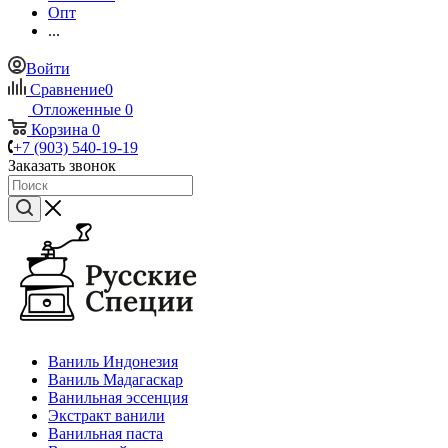
Опт
...
Войти
Сравнение
0
Отложенные
0
Корзина
0
+7 (903) 540-19-19
Заказать звонок
Ваниль Индонезия
Ваниль Мадагаскар
Ванильная эссенция
Экстракт ванили
Ванильная паста