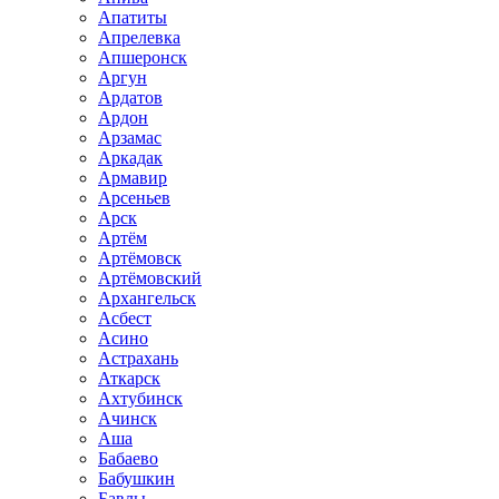
Апатиты
Апрелевка
Апшеронск
Аргун
Ардатов
Ардон
Арзамас
Аркадак
Армавир
Арсеньев
Арск
Артём
Артёмовск
Артёмовский
Архангельск
Асбест
Асино
Астрахань
Аткарск
Ахтубинск
Ачинск
Аша
Бабаево
Бабушкин
Бавлы