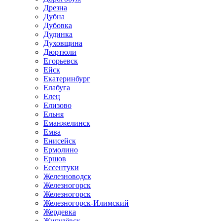
Дрезна
Дубна
Дубовка
Дудинка
Духовщина
Дюртюли
Егорьевск
Ейск
Екатеринбург
Елабуга
Елец
Елизово
Ельня
Еманжелинск
Емва
Енисейск
Ермолино
Ершов
Ессентуки
Железноводск
Железногорск
Железногорск
Железногорск-Илимский
Жердевка
Жигулёвск