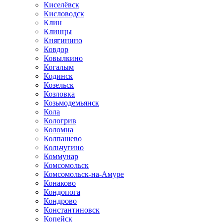
Киселёвск
Кисловодск
Клин
Клинцы
Княгинино
Ковдор
Ковылкино
Когалым
Кодинск
Козельск
Козловка
Козьмодемьянск
Кола
Кологрив
Коломна
Колпашево
Кольчугино
Коммунар
Комсомольск
Комсомольск-на-Амуре
Конаково
Кондопога
Кондрово
Константиновск
Копейск