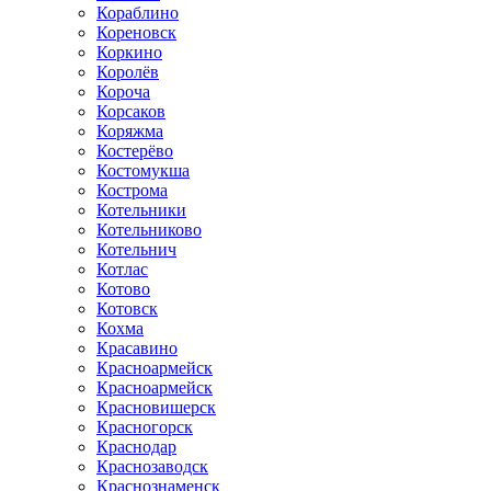
Кораблино
Кореновск
Коркино
Королёв
Короча
Корсаков
Коряжма
Костерёво
Костомукша
Кострома
Котельники
Котельниково
Котельнич
Котлас
Котово
Котовск
Кохма
Красавино
Красноармейск
Красноармейск
Красновишерск
Красногорск
Краснодар
Краснозаводск
Краснознаменск