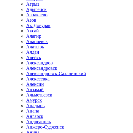
Агрыз
Адыгейск
Азнакаево
Азов
Ак-Довурак
Аксай
Алагир
Алапаевск
Алатырь
Алдан
Алейск
Александров
Александровск
Александровск-Сахалинский
Алексеевка
Алексин
Алзамай
Альметьевск
Амурск
Анадырь
Анапа
Ангарск
Андреаполь
Анжеро-Судженск
Анива