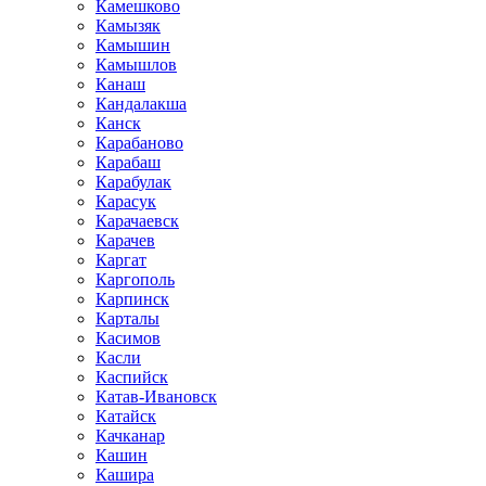
Камешково
Камызяк
Камышин
Камышлов
Канаш
Кандалакша
Канск
Карабаново
Карабаш
Карабулак
Карасук
Карачаевск
Карачев
Каргат
Каргополь
Карпинск
Карталы
Касимов
Касли
Каспийск
Катав-Ивановск
Катайск
Качканар
Кашин
Кашира