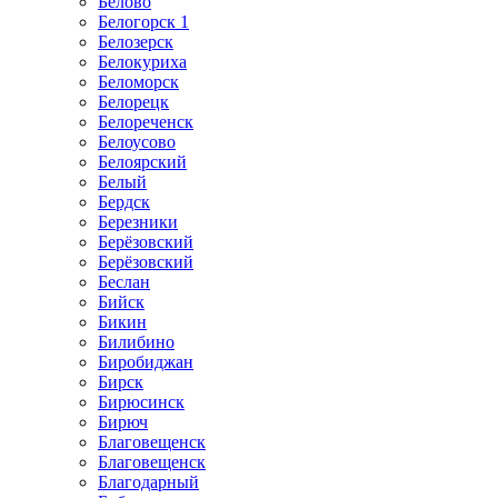
Белово
Белогорск 1
Белозерск
Белокуриха
Беломорск
Белорецк
Белореченск
Белоусово
Белоярский
Белый
Бердск
Березники
Берёзовский
Берёзовский
Беслан
Бийск
Бикин
Билибино
Биробиджан
Бирск
Бирюсинск
Бирюч
Благовещенск
Благовещенск
Благодарный