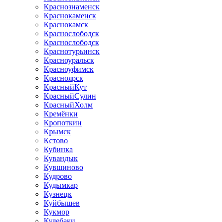
Краснознаменск
Краснокаменск
Краснокамск
Краснослободск
Краснослободск
Краснотурьинск
Красноуральск
Красноуфимск
Красноярск
КрасныйКут
КрасныйСулин
КрасныйХолм
Кремёнки
Кропоткин
Крымск
Кстово
Кубинка
Кувандык
Кувшиново
Кудрово
Кудымкар
Кузнецк
Куйбышев
Кукмор
Кулебаки