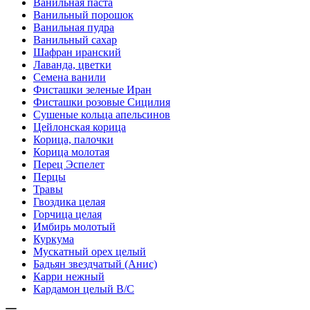
Ванильная паста
Ванильный порошок
Ванильная пудра
Ванильный сахар
Шафран иранский
Лаванда, цветки
Семена ванили
Фисташки зеленые Иран
Фисташки розовые Сицилия
Сушеные кольца апельсинов
Цейлонская корица
Корица, палочки
Корица молотая
Перец Эспелет
Перцы
Травы
Гвоздика целая
Горчица целая
Имбирь молотый
Куркума
Мускатный орех целый
Бадьян звездчатый (Анис)
Карри нежный
Кардамон целый В/С