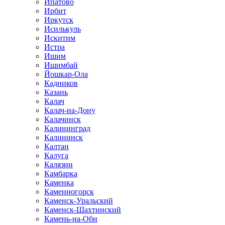
Ипатово
Ирбит
Иркутск
Исилькуль
Искитим
Истра
Ишим
Ишимбай
Йошкар-Ола
Кадников
Казань
Калач
Калач-на-Дону
Калачинск
Калининград
Калининск
Калтан
Калуга
Калязин
Камбарка
Каменка
Каменногорск
Каменск-Уральский
Каменск-Шахтинский
Камень-на-Оби