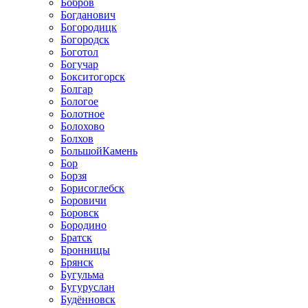
Бобров
Богданович
Богородицк
Богородск
Боготол
Богучар
Бокситогорск
Болгар
Бологое
Болотное
Болохово
Болхов
БольшойКамень
Бор
Борзя
Борисоглебск
Боровичи
Боровск
Бородино
Братск
Бронницы
Брянск
Бугульма
Бугуруслан
Будённовск