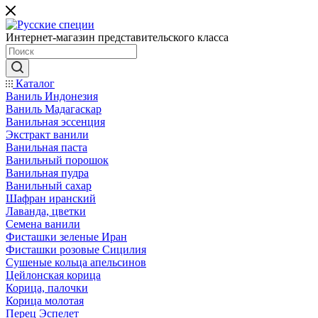
Интернет-магазин представительского класса
Каталог
Ваниль Индонезия
Ваниль Мадагаскар
Ванильная эссенция
Экстракт ванили
Ванильная паста
Ванильный порошок
Ванильная пудра
Ванильный сахар
Шафран иранский
Лаванда, цветки
Семена ванили
Фисташки зеленые Иран
Фисташки розовые Сицилия
Сушеные кольца апельсинов
Цейлонская корица
Корица, палочки
Корица молотая
Перец Эспелет