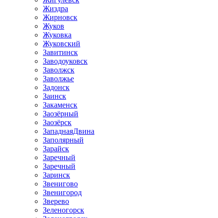
Жиздра
Жирновск
Жуков
Жуковка
Жуковский
Завитинск
Заводоуковск
Заволжск
Заволжье
Задонск
Заинск
Закаменск
Заозёрный
Заозёрск
ЗападнаяДвина
Заполярный
Зарайск
Заречный
Заречный
Заринск
Звенигово
Звенигород
Зверево
Зеленогорск