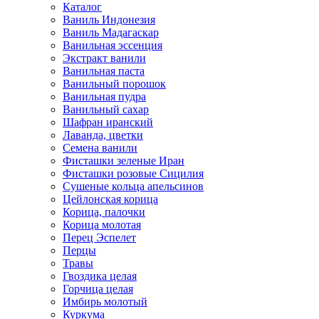
Каталог
Ваниль Индонезия
Ваниль Мадагаскар
Ванильная эссенция
Экстракт ванили
Ванильная паста
Ванильный порошок
Ванильная пудра
Ванильный сахар
Шафран иранский
Лаванда, цветки
Семена ванили
Фисташки зеленые Иран
Фисташки розовые Сицилия
Сушеные кольца апельсинов
Цейлонская корица
Корица, палочки
Корица молотая
Перец Эспелет
Перцы
Травы
Гвоздика целая
Горчица целая
Имбирь молотый
Куркума