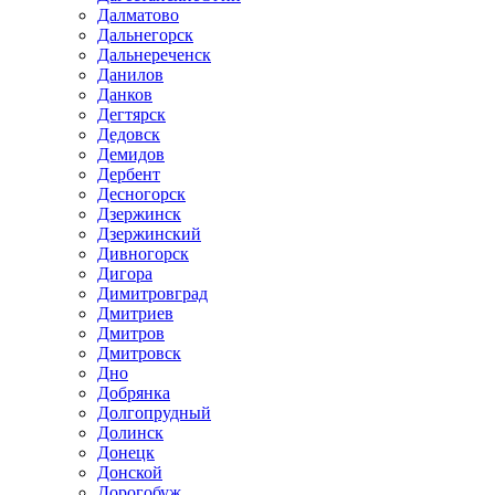
Далматово
Дальнегорск
Дальнереченск
Данилов
Данков
Дегтярск
Дедовск
Демидов
Дербент
Десногорск
Дзержинск
Дзержинский
Дивногорск
Дигора
Димитровград
Дмитриев
Дмитров
Дмитровск
Дно
Добрянка
Долгопрудный
Долинск
Донецк
Донской
Дорогобуж