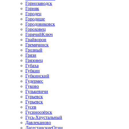
Горнозаводск
Горняк
Городец
Городище
Городовиковск
Гороховец
ГорячийКлюч
Грайворон
Гремячинск
Грозный
Грязи
Грязовец
Губаха
Губкин
Губкинский
Гудермес
Гуково
Гулькевичи
Гурьевск
Гурьевск
Гусев
Гусиноозёрск
Гусь-Хрустальный
Давлеканово
ДагестанскиеОгни