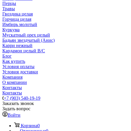
Перцы
Травы
Гвоздика целая
Горчица целая
Имбирь молотый
Куркума
Мускатный орех целый
Бадьян звездчатый (Анис)
Карри нежный
Кардамон целый В/С
Блог
Как купить
Условия оплаты
Условия доставки
Компания
О компании
Контакты
Контакты
+7 (903) 540-19-19
Заказать звонок
Задать вопрос
Войти
Корзина
0
Отложенные
0