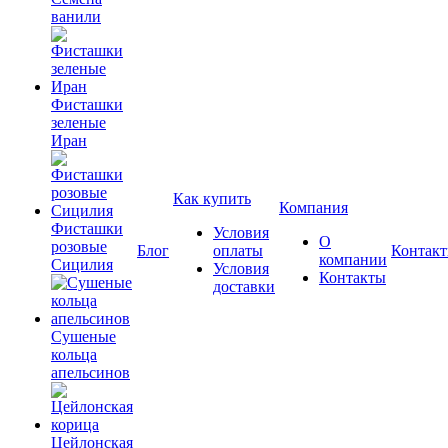
ванили
Фисташки
зеленые
Иран
Как купить
Компания
Фисташки
Условия
О
розовые
Блог
оплаты
Контак
компании
Сицилия
Условия
Контакты
доставки
Сушеные
кольца
апельсинов
Цейлонская