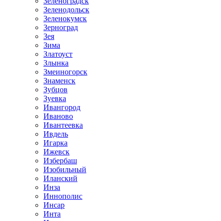
Зеленоградск
Зеленодольск
Зеленокумск
Зерноград
Зея
Зима
Златоуст
Злынка
Змеиногорск
Знаменск
Зубцов
Зуевка
Ивангород
Иваново
Ивантеевка
Ивдель
Игарка
Ижевск
Избербаш
Изобильный
Иланский
Инза
Иннополис
Инсар
Инта