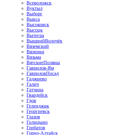
Всеволожск
Вуктыл
Выборг
Выкса
Высоковск
Высоцк
Вытегра
ВышнийВолочёк
Вяземский
Вязники
Вязьма
ВятскиеПоляны
Гаврилов-Ям
ГавриловПосад
Гаджиево
Галич
Гатчина
Гвардейск
Гдов
Геленджик
Георгиевск
Глазов
Голицыно
Горбатов
Горно-Алтайск