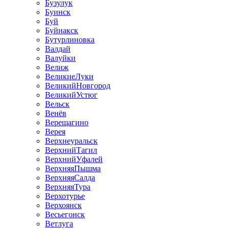
Бузулук
Буинск
Буй
Буйнакск
Бутурлиновка
Валдай
Валуйки
Велиж
ВеликиеЛуки
ВеликийНовгород
ВеликийУстюг
Вельск
Венёв
Верещагино
Верея
Верхнеуральск
ВерхнийТагил
ВерхнийУфалей
ВерхняяПышма
ВерхняяСалда
ВерхняяТура
Верхотурье
Верхоянск
Весьегонск
Ветлуга