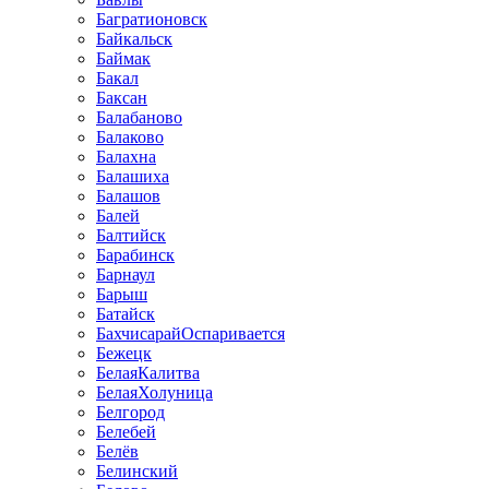
Багратионовск
Байкальск
Баймак
Бакал
Баксан
Балабаново
Балаково
Балахна
Балашиха
Балашов
Балей
Балтийск
Барабинск
Барнаул
Барыш
Батайск
БахчисарайОспаривается
Бежецк
БелаяКалитва
БелаяХолуница
Белгород
Белебей
Белёв
Белинский