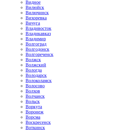
Видное
Вилюйск
Вилючинск
Вихоревка
Вичуга
Владивосток
Владикавказ
Владимир
Волгоград
Волгодонск
Волгореченск
Волжск
Волжский
Вологда
Володарск
Волоколамск
Волосово
Волхов
Волчанск
Вольск
Воркута
Воронеж
Ворсма
Воскресенск
Воткинск