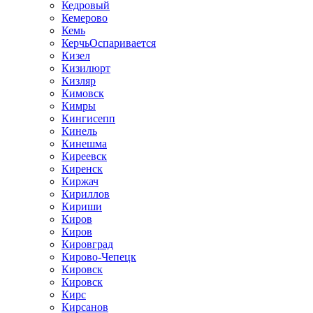
Кедровый
Кемерово
Кемь
КерчьОспаривается
Кизел
Кизилюрт
Кизляр
Кимовск
Кимры
Кингисепп
Кинель
Кинешма
Киреевск
Киренск
Киржач
Кириллов
Кириши
Киров
Киров
Кировград
Кирово-Чепецк
Кировск
Кировск
Кирс
Кирсанов