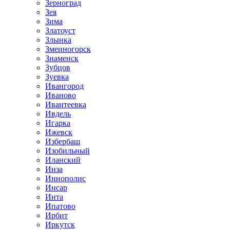
Зерноград
Зея
Зима
Златоуст
Злынка
Змеиногорск
Знаменск
Зубцов
Зуевка
Ивангород
Иваново
Ивантеевка
Ивдель
Игарка
Ижевск
Избербаш
Изобильный
Иланский
Инза
Иннополис
Инсар
Инта
Ипатово
Ирбит
Иркутск