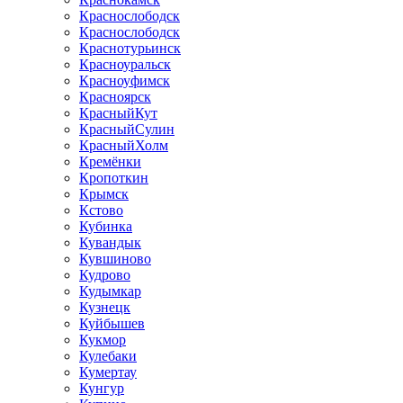
Краснослободск
Краснослободск
Краснотурьинск
Красноуральск
Красноуфимск
Красноярск
КрасныйКут
КрасныйСулин
КрасныйХолм
Кремёнки
Кропоткин
Крымск
Кстово
Кубинка
Кувандык
Кувшиново
Кудрово
Кудымкар
Кузнецк
Куйбышев
Кукмор
Кулебаки
Кумертау
Кунгур