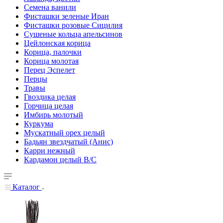
Семена ванили
Фисташки зеленые Иран
Фисташки розовые Сицилия
Сушеные кольца апельсинов
Цейлонская корица
Корица, палочки
Корица молотая
Перец Эспелет
Перцы
Травы
Гвоздика целая
Горчица целая
Имбирь молотый
Куркума
Мускатный орех целый
Бадьян звездчатый (Анис)
Карри нежный
Кардамон целый В/С
Каталог