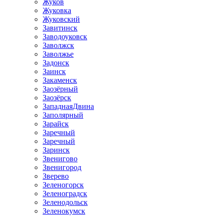
Жуков
Жуковка
Жуковский
Завитинск
Заводоуковск
Заволжск
Заволжье
Задонск
Заинск
Закаменск
Заозёрный
Заозёрск
ЗападнаяДвина
Заполярный
Зарайск
Заречный
Заречный
Заринск
Звенигово
Звенигород
Зверево
Зеленогорск
Зеленоградск
Зеленодольск
Зеленокумск