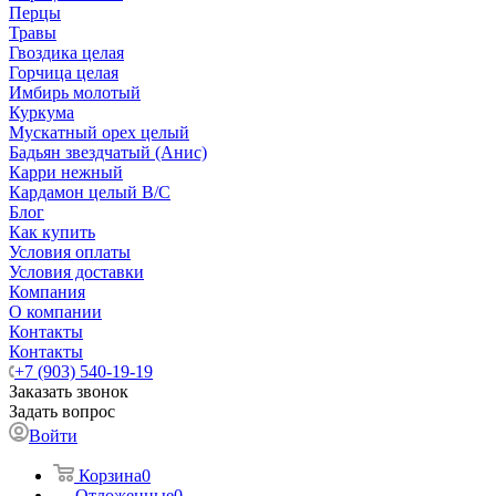
Перцы
Травы
Гвоздика целая
Горчица целая
Имбирь молотый
Куркума
Мускатный орех целый
Бадьян звездчатый (Анис)
Карри нежный
Кардамон целый В/С
Блог
Как купить
Условия оплаты
Условия доставки
Компания
О компании
Контакты
Контакты
+7 (903) 540-19-19
Заказать звонок
Задать вопрос
Войти
Корзина
0
Отложенные
0