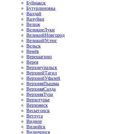
Буйнакск
Бутурлиновка
Валдай
Валуйки
Велиж
ВеликиеЛуки
ВеликийНовгород
ВеликийУстюг
Вельск
Венёв
Верещагино
Верея
Верхнеуральск
ВерхнийТагил
ВерхнийУфалей
ВерхняяПышма
ВерхняяСалда
ВерхняяТура
Верхотурье
Верхоянск
Весьегонск
Ветлуга
Видное
Вилюйск
Вилючинск