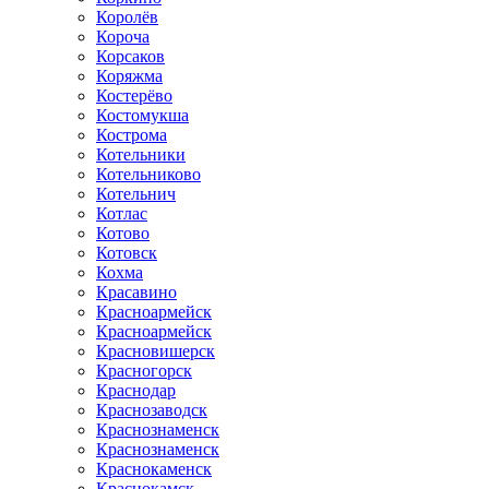
Королёв
Короча
Корсаков
Коряжма
Костерёво
Костомукша
Кострома
Котельники
Котельниково
Котельнич
Котлас
Котово
Котовск
Кохма
Красавино
Красноармейск
Красноармейск
Красновишерск
Красногорск
Краснодар
Краснозаводск
Краснознаменск
Краснознаменск
Краснокаменск
Краснокамск