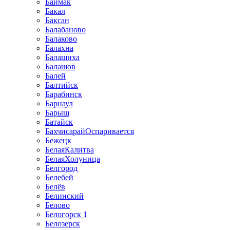
Баймак
Бакал
Баксан
Балабаново
Балаково
Балахна
Балашиха
Балашов
Балей
Балтийск
Барабинск
Барнаул
Барыш
Батайск
БахчисарайОспаривается
Бежецк
БелаяКалитва
БелаяХолуница
Белгород
Белебей
Белёв
Белинский
Белово
Белогорск 1
Белозерск