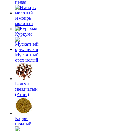
целая
Имбирь
молотый
Куркума
Мускатный
орех целый
Бадьян
звездчатый
(Анис)
Карри
нежный