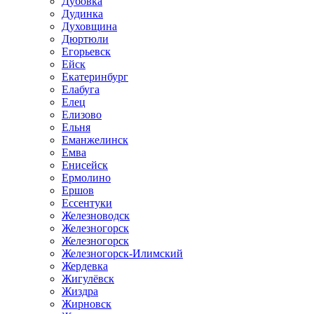
Дубовка
Дудинка
Духовщина
Дюртюли
Егорьевск
Ейск
Екатеринбург
Елабуга
Елец
Елизово
Ельня
Еманжелинск
Емва
Енисейск
Ермолино
Ершов
Ессентуки
Железноводск
Железногорск
Железногорск
Железногорск-Илимский
Жердевка
Жигулёвск
Жиздра
Жирновск