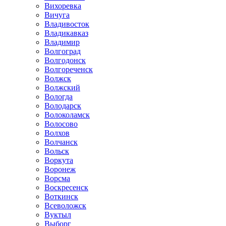
Вихоревка
Вичуга
Владивосток
Владикавказ
Владимир
Волгоград
Волгодонск
Волгореченск
Волжск
Волжский
Вологда
Володарск
Волоколамск
Волосово
Волхов
Волчанск
Вольск
Воркута
Воронеж
Ворсма
Воскресенск
Воткинск
Всеволожск
Вуктыл
Выборг