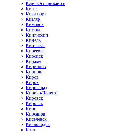
КерчьОспаривается
Кизел
Кизилюрт
Кизляр
Кимовск
Кимры
Кингисепп
Кинель
Кинешма
Киреевск
Киренск
Киржач
Кириллов
Кириши
Киров
Киров
Кировград
Кирово-Чепецк
Кировск
Кировск
Кирс
Кирсанов
Киселёвск
Кисловодск
Клин