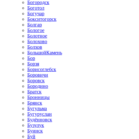
Богородск
Боготол
Богучар
Бокситогорск
Болгар
Бологое
Болотное
Болохово
Болхов
БольшойКамень
Бор
Борзя
Борисоглебск
Боровичи
Боровск
Бородино
Братск
Бронницы
Брянск
Бугульма
Бугуруслан
Будённовск
Бузулук
Буинск
Буй