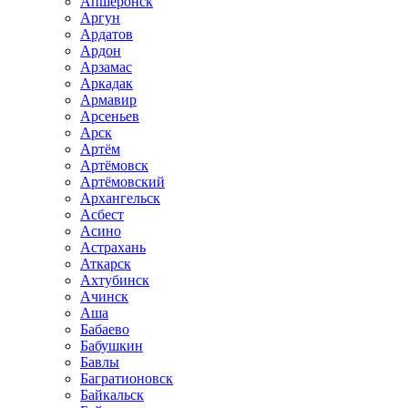
Апшеронск
Аргун
Ардатов
Ардон
Арзамас
Аркадак
Армавир
Арсеньев
Арск
Артём
Артёмовск
Артёмовский
Архангельск
Асбест
Асино
Астрахань
Аткарск
Ахтубинск
Ачинск
Аша
Бабаево
Бабушкин
Бавлы
Багратионовск
Байкальск