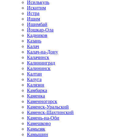
Исилькуль
Искитим
Истра
Ишим
Ишимбай
Йошкар-Ола
Кадников
Казань
Калач
Калач-на-Дону
Калачинск
Калининград
Калининск
Калтан
Калуга
Калязин
Камбарка
Каменка
Каменногорск
Каменск-Уральский
Каменск-Шахтинский
Камень-на-Оби
Камешково
Камызяк
Камышин