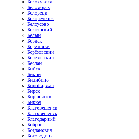
Белокуриха
Беломорск
Белорецк
Белореченск
Белоусово
Белоярский
Белый
Бердск
Березники
Берёзовский
Берёзовский
Беслан
Бийск
Бикин
Билибино
Биробиджан
Бирск
Бирюсинск
Бирюч
Благовещенск
Благовещенск
Благодарный
Бобров
Богданович
Богородицк