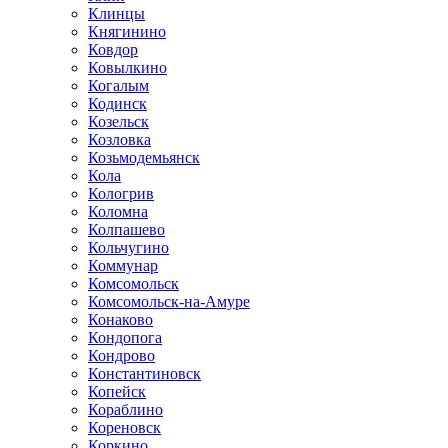
Клинцы
Княгинино
Ковдор
Ковылкино
Когалым
Кодинск
Козельск
Козловка
Козьмодемьянск
Кола
Кологрив
Коломна
Колпашево
Кольчугино
Коммунар
Комсомольск
Комсомольск-на-Амуре
Конаково
Кондопога
Кондрово
Константиновск
Копейск
Кораблино
Кореновск
Коркино