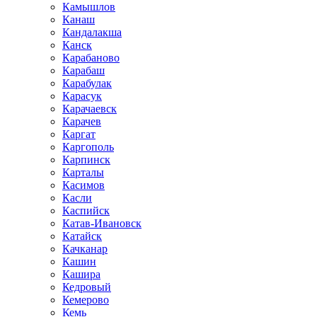
Камышлов
Канаш
Кандалакша
Канск
Карабаново
Карабаш
Карабулак
Карасук
Карачаевск
Карачев
Каргат
Каргополь
Карпинск
Карталы
Касимов
Касли
Каспийск
Катав-Ивановск
Катайск
Качканар
Кашин
Кашира
Кедровый
Кемерово
Кемь