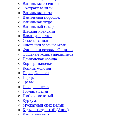
Ванильная эссенция
Экстракт ванили
Ванильная паста
Ванильный порошок
Ванильная пудра
Ванильный сахар
Шафран иранский
Лаванда, цветки
Семена ванили
Фисташки зеленые Иран
Фисташки розовые Сицилия
Сушеные кольца апельсинов
Цейлонская корица
Корица, палочки
Корица молотая
Перец Эспелет
Перцы
Травы
Гвоздика целая
Горчица целая
Имбирь молотый
Куркума
Мускатный орех целый
Бадьян звездчатый (Анис)
Карри нежный