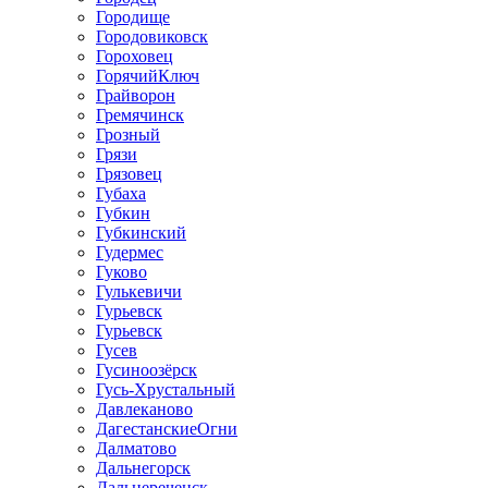
Городище
Городовиковск
Гороховец
ГорячийКлюч
Грайворон
Гремячинск
Грозный
Грязи
Грязовец
Губаха
Губкин
Губкинский
Гудермес
Гуково
Гулькевичи
Гурьевск
Гурьевск
Гусев
Гусиноозёрск
Гусь-Хрустальный
Давлеканово
ДагестанскиеОгни
Далматово
Дальнегорск
Дальнереченск