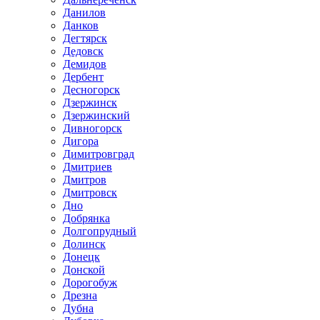
Данилов
Данков
Дегтярск
Дедовск
Демидов
Дербент
Десногорск
Дзержинск
Дзержинский
Дивногорск
Дигора
Димитровград
Дмитриев
Дмитров
Дмитровск
Дно
Добрянка
Долгопрудный
Долинск
Донецк
Донской
Дорогобуж
Дрезна
Дубна