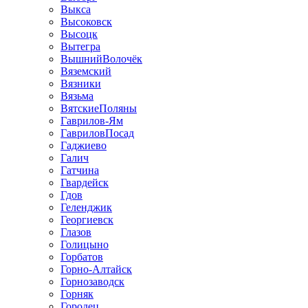
Выкса
Высоковск
Высоцк
Вытегра
ВышнийВолочёк
Вяземский
Вязники
Вязьма
ВятскиеПоляны
Гаврилов-Ям
ГавриловПосад
Гаджиево
Галич
Гатчина
Гвардейск
Гдов
Геленджик
Георгиевск
Глазов
Голицыно
Горбатов
Горно-Алтайск
Горнозаводск
Горняк
Городец