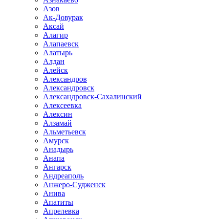
Азов
Ак-Довурак
Аксай
Алагир
Алапаевск
Алатырь
Алдан
Алейск
Александров
Александровск
Александровск-Сахалинский
Алексеевка
Алексин
Алзамай
Альметьевск
Амурск
Анадырь
Анапа
Ангарск
Андреаполь
Анжеро-Судженск
Анива
Апатиты
Апрелевка