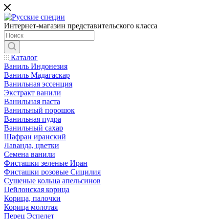
Интернет-магазин представительского класса
Каталог
Ваниль Индонезия
Ваниль Мадагаскар
Ванильная эссенция
Экстракт ванили
Ванильная паста
Ванильный порошок
Ванильная пудра
Ванильный сахар
Шафран иранский
Лаванда, цветки
Семена ванили
Фисташки зеленые Иран
Фисташки розовые Сицилия
Сушеные кольца апельсинов
Цейлонская корица
Корица, палочки
Корица молотая
Перец Эспелет