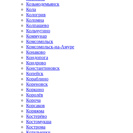
Козьмодемьянск
Кола
Кологрив
Коломна
Колпашево
Кольчугино
Коммунар
Комсомольск
Комсомольск-на-Амуре
Конаково
Кондопога
Кондрово
Константиновск
Копейск
Кораблино
Кореновск
Коркино
Королёв
Короча
Корсаков
Коряжма
Костерёво
Костомукша
Кострома
Котельники