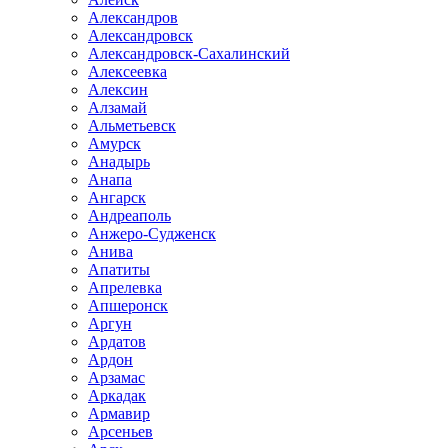
Александров
Александровск
Александровск-Сахалинский
Алексеевка
Алексин
Алзамай
Альметьевск
Амурск
Анадырь
Анапа
Ангарск
Андреаполь
Анжеро-Судженск
Анива
Апатиты
Апрелевка
Апшеронск
Аргун
Ардатов
Ардон
Арзамас
Аркадак
Армавир
Арсеньев