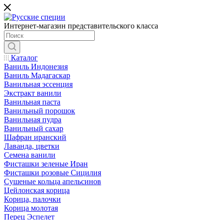
Интернет-магазин представительского класса
Каталог
Ваниль Индонезия
Ваниль Мадагаскар
Ванильная эссенция
Экстракт ванили
Ванильная паста
Ванильный порошок
Ванильная пудра
Ванильный сахар
Шафран иранский
Лаванда, цветки
Семена ванили
Фисташки зеленые Иран
Фисташки розовые Сицилия
Сушеные кольца апельсинов
Цейлонская корица
Корица, палочки
Корица молотая
Перец Эспелет