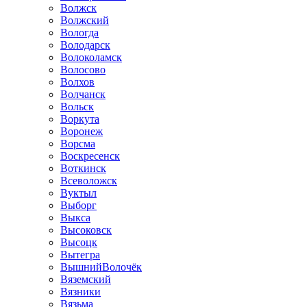
Волжск
Волжский
Вологда
Володарск
Волоколамск
Волосово
Волхов
Волчанск
Вольск
Воркута
Воронеж
Ворсма
Воскресенск
Воткинск
Всеволожск
Вуктыл
Выборг
Выкса
Высоковск
Высоцк
Вытегра
ВышнийВолочёк
Вяземский
Вязники
Вязьма