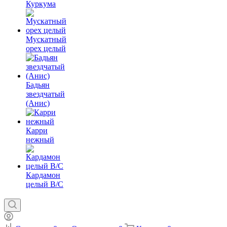
Куркума
Мускатный
орех целый
Бадьян
звездчатый
(Анис)
Карри
нежный
Кардамон
целый В/С