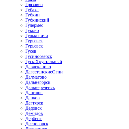
Грязовец
Губаха
Губкин
Губкинский
Гудермес
Гуково
Гулькевичи
Гурьевск
Гурьевск
Гусев
Гусиноозёрск
Гусь-Хрустальный
Давлеканово
ДагестанскиеОгни
Далматово
Дальнегорск
Дальнереченск
Данилов
Данков
Дегтярск
Дедовск
Демидов
Дербент
Десногорск
Дзержинск