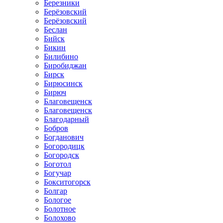
Березники
Берёзовский
Берёзовский
Беслан
Бийск
Бикин
Билибино
Биробиджан
Бирск
Бирюсинск
Бирюч
Благовещенск
Благовещенск
Благодарный
Бобров
Богданович
Богородицк
Богородск
Боготол
Богучар
Бокситогорск
Болгар
Бологое
Болотное
Болохово