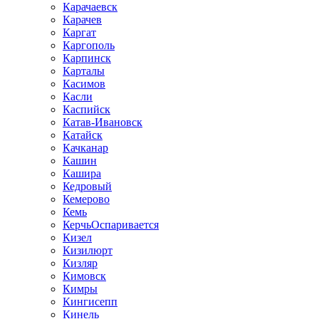
Карачаевск
Карачев
Каргат
Каргополь
Карпинск
Карталы
Касимов
Касли
Каспийск
Катав-Ивановск
Катайск
Качканар
Кашин
Кашира
Кедровый
Кемерово
Кемь
КерчьОспаривается
Кизел
Кизилюрт
Кизляр
Кимовск
Кимры
Кингисепп
Кинель