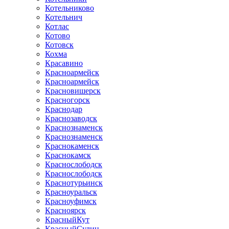
Котельниково
Котельнич
Котлас
Котово
Котовск
Кохма
Красавино
Красноармейск
Красноармейск
Красновишерск
Красногорск
Краснодар
Краснозаводск
Краснознаменск
Краснознаменск
Краснокаменск
Краснокамск
Краснослободск
Краснослободск
Краснотурьинск
Красноуральск
Красноуфимск
Красноярск
КрасныйКут
КрасныйСулин