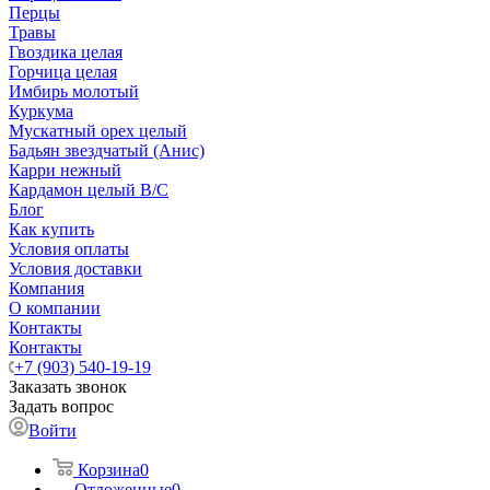
Перцы
Травы
Гвоздика целая
Горчица целая
Имбирь молотый
Куркума
Мускатный орех целый
Бадьян звездчатый (Анис)
Карри нежный
Кардамон целый В/С
Блог
Как купить
Условия оплаты
Условия доставки
Компания
О компании
Контакты
Контакты
+7 (903) 540-19-19
Заказать звонок
Задать вопрос
Войти
Корзина
0
Отложенные
0