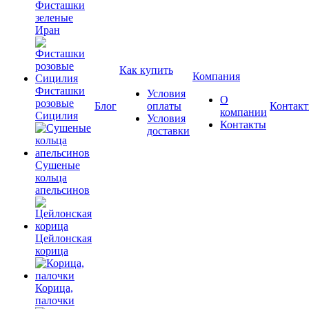
Фисташки
зеленые
Иран
Как купить
Компания
Фисташки
Условия
О
розовые
Блог
оплаты
Контак
компании
Сицилия
Условия
Контакты
доставки
Сушеные
кольца
апельсинов
Цейлонская
корица
Корица,
палочки