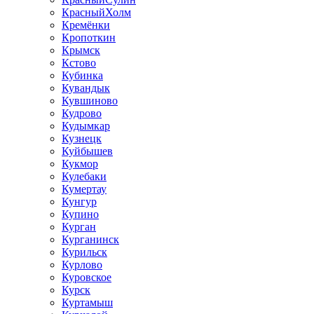
КрасныйХолм
Кремёнки
Кропоткин
Крымск
Кстово
Кубинка
Кувандык
Кувшиново
Кудрово
Кудымкар
Кузнецк
Куйбышев
Кукмор
Кулебаки
Кумертау
Кунгур
Купино
Курган
Курганинск
Курильск
Курлово
Куровское
Курск
Куртамыш