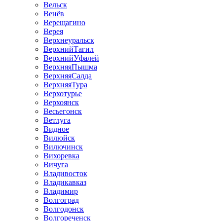
Вельск
Венёв
Верещагино
Верея
Верхнеуральск
ВерхнийТагил
ВерхнийУфалей
ВерхняяПышма
ВерхняяСалда
ВерхняяТура
Верхотурье
Верхоянск
Весьегонск
Ветлуга
Видное
Вилюйск
Вилючинск
Вихоревка
Вичуга
Владивосток
Владикавказ
Владимир
Волгоград
Волгодонск
Волгореченск