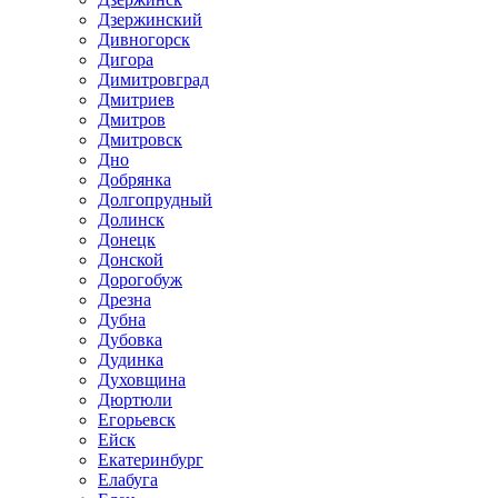
Дзержинский
Дивногорск
Дигора
Димитровград
Дмитриев
Дмитров
Дмитровск
Дно
Добрянка
Долгопрудный
Долинск
Донецк
Донской
Дорогобуж
Дрезна
Дубна
Дубовка
Дудинка
Духовщина
Дюртюли
Егорьевск
Ейск
Екатеринбург
Елабуга