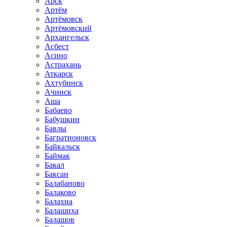
Арск
Артём
Артёмовск
Артёмовский
Архангельск
Асбест
Асино
Астрахань
Аткарск
Ахтубинск
Ачинск
Аша
Бабаево
Бабушкин
Бавлы
Багратионовск
Байкальск
Баймак
Бакал
Баксан
Балабаново
Балаково
Балахна
Балашиха
Балашов