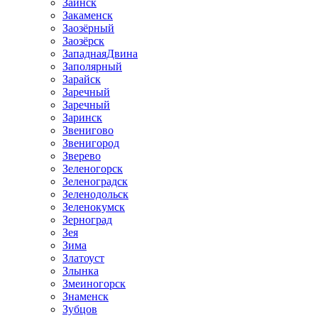
Заинск
Закаменск
Заозёрный
Заозёрск
ЗападнаяДвина
Заполярный
Зарайск
Заречный
Заречный
Заринск
Звенигово
Звенигород
Зверево
Зеленогорск
Зеленоградск
Зеленодольск
Зеленокумск
Зерноград
Зея
Зима
Златоуст
Злынка
Змеиногорск
Знаменск
Зубцов