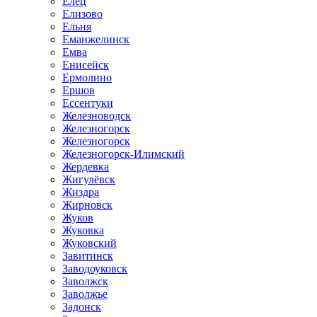
Елец
Елизово
Ельня
Еманжелинск
Емва
Енисейск
Ермолино
Ершов
Ессентуки
Железноводск
Железногорск
Железногорск
Железногорск-Илимский
Жердевка
Жигулёвск
Жиздра
Жирновск
Жуков
Жуковка
Жуковский
Завитинск
Заводоуковск
Заволжск
Заволжье
Задонск