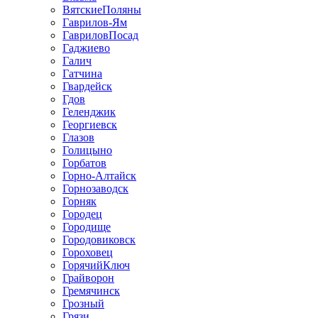
ВятскиеПоляны
Гаврилов-Ям
ГавриловПосад
Гаджиево
Галич
Гатчина
Гвардейск
Гдов
Геленджик
Георгиевск
Глазов
Голицыно
Горбатов
Горно-Алтайск
Горнозаводск
Горняк
Городец
Городище
Городовиковск
Гороховец
ГорячийКлюч
Грайворон
Гремячинск
Грозный
Грязи