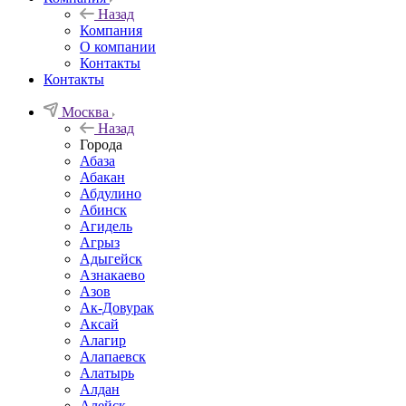
Назад
Компания
О компании
Контакты
Контакты
Москва
Назад
Города
Абаза
Абакан
Абдулино
Абинск
Агидель
Агрыз
Адыгейск
Азнакаево
Азов
Ак-Довурак
Аксай
Алагир
Алапаевск
Алатырь
Алдан
Алейск