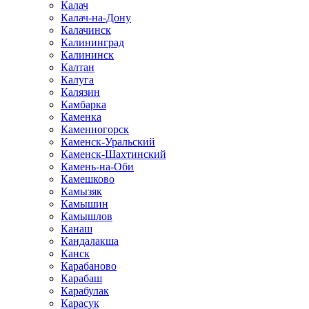
Калач
Калач-на-Дону
Калачинск
Калининград
Калининск
Калтан
Калуга
Калязин
Камбарка
Каменка
Каменногорск
Каменск-Уральский
Каменск-Шахтинский
Камень-на-Оби
Камешково
Камызяк
Камышин
Камышлов
Канаш
Кандалакша
Канск
Карабаново
Карабаш
Карабулак
Карасук