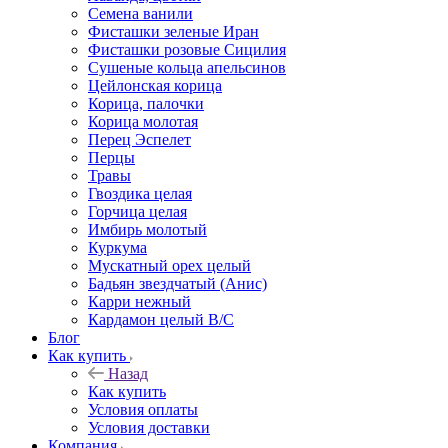
Семена ванили
Фисташки зеленые Иран
Фисташки розовые Сицилия
Сушеные кольца апельсинов
Цейлонская корица
Корица, палочки
Корица молотая
Перец Эспелет
Перцы
Травы
Гвоздика целая
Горчица целая
Имбирь молотый
Куркума
Мускатный орех целый
Бадьян звездчатый (Анис)
Карри нежный
Кардамон целый В/С
Блог
Как купить
Назад
Как купить
Условия оплаты
Условия доставки
Компания