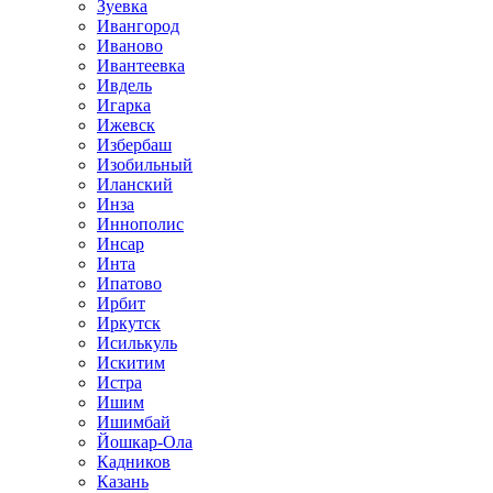
Зуевка
Ивангород
Иваново
Ивантеевка
Ивдель
Игарка
Ижевск
Избербаш
Изобильный
Иланский
Инза
Иннополис
Инсар
Инта
Ипатово
Ирбит
Иркутск
Исилькуль
Искитим
Истра
Ишим
Ишимбай
Йошкар-Ола
Кадников
Казань