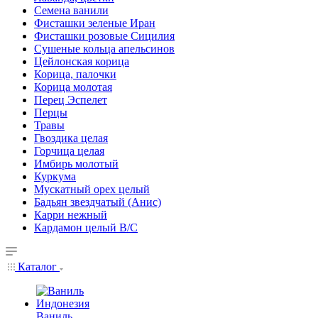
Семена ванили
Фисташки зеленые Иран
Фисташки розовые Сицилия
Сушеные кольца апельсинов
Цейлонская корица
Корица, палочки
Корица молотая
Перец Эспелет
Перцы
Травы
Гвоздика целая
Горчица целая
Имбирь молотый
Куркума
Мускатный орех целый
Бадьян звездчатый (Анис)
Карри нежный
Кардамон целый В/С
Каталог
Ваниль