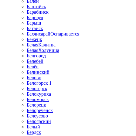
Балей
Балтийск
Барабинск
Барнаул
Барыш
Батайск
БахчисарайОспаривается
Бежецк
БелаяКалитва
БелаяХолуница
Белгород
Белебей
Белёв
Белинский
Белово
Белогорск 1
Белозерск
Белокуриха
Беломорск
Белорецк
Белореченск
Белоусово
Белоярский
Белый
Бердск