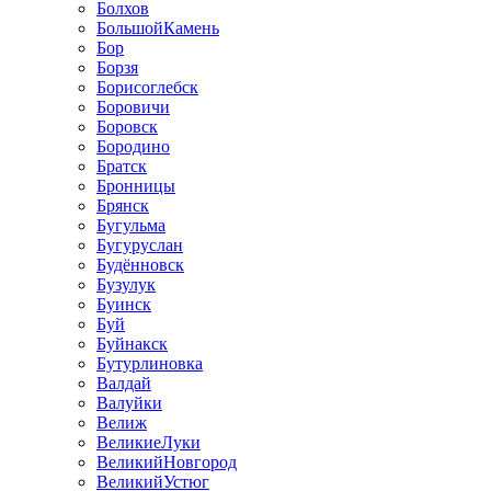
Болхов
БольшойКамень
Бор
Борзя
Борисоглебск
Боровичи
Боровск
Бородино
Братск
Бронницы
Брянск
Бугульма
Бугуруслан
Будённовск
Бузулук
Буинск
Буй
Буйнакск
Бутурлиновка
Валдай
Валуйки
Велиж
ВеликиеЛуки
ВеликийНовгород
ВеликийУстюг