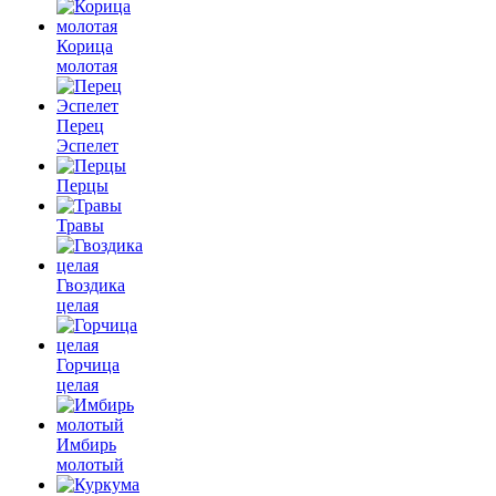
Корица
молотая
Перец
Эспелет
Перцы
Травы
Гвоздика
целая
Горчица
целая
Имбирь
молотый