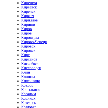
Кинешма
Киреевск
Киренск
Киржач
Кириллов
Кириши
Киров
Киров
Кировград
Кирово-Чепецк
Кировск
Кировск
Кирс
Кирсанов
Киселёвск
Кисловодск
Клин
Клинцы
Княгинино
Ковдор
Ковылкино
Когалым
Кодинск
Козельск
Козловка