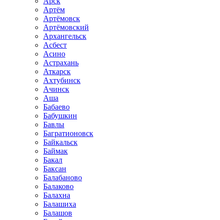
Арск
Артём
Артёмовск
Артёмовский
Архангельск
Асбест
Асино
Астрахань
Аткарск
Ахтубинск
Ачинск
Аша
Бабаево
Бабушкин
Бавлы
Багратионовск
Байкальск
Баймак
Бакал
Баксан
Балабаново
Балаково
Балахна
Балашиха
Балашов