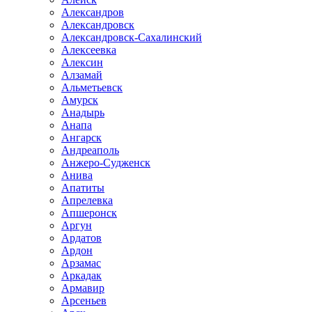
Александров
Александровск
Александровск-Сахалинский
Алексеевка
Алексин
Алзамай
Альметьевск
Амурск
Анадырь
Анапа
Ангарск
Андреаполь
Анжеро-Судженск
Анива
Апатиты
Апрелевка
Апшеронск
Аргун
Ардатов
Ардон
Арзамас
Аркадак
Армавир
Арсеньев