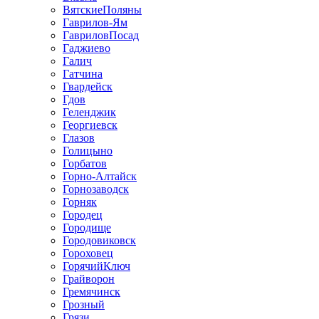
ВятскиеПоляны
Гаврилов-Ям
ГавриловПосад
Гаджиево
Галич
Гатчина
Гвардейск
Гдов
Геленджик
Георгиевск
Глазов
Голицыно
Горбатов
Горно-Алтайск
Горнозаводск
Горняк
Городец
Городище
Городовиковск
Гороховец
ГорячийКлюч
Грайворон
Гремячинск
Грозный
Грязи