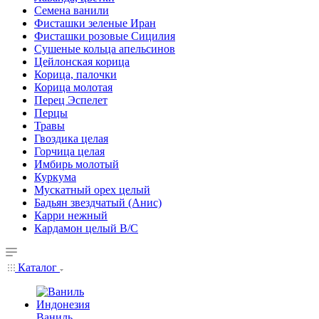
Семена ванили
Фисташки зеленые Иран
Фисташки розовые Сицилия
Сушеные кольца апельсинов
Цейлонская корица
Корица, палочки
Корица молотая
Перец Эспелет
Перцы
Травы
Гвоздика целая
Горчица целая
Имбирь молотый
Куркума
Мускатный орех целый
Бадьян звездчатый (Анис)
Карри нежный
Кардамон целый В/С
Каталог
Ваниль