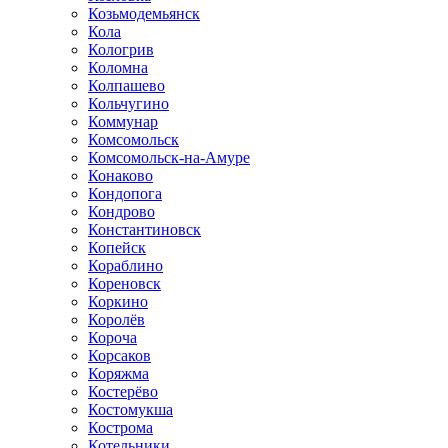
Козьмодемьянск
Кола
Кологрив
Коломна
Колпашево
Кольчугино
Коммунар
Комсомольск
Комсомольск-на-Амуре
Конаково
Кондопога
Кондрово
Константиновск
Копейск
Кораблино
Кореновск
Коркино
Королёв
Короча
Корсаков
Коряжма
Костерёво
Костомукша
Кострома
Котельники