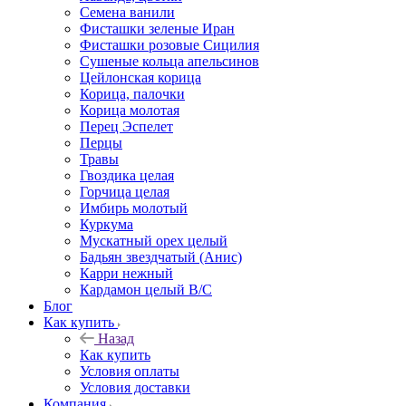
Семена ванили
Фисташки зеленые Иран
Фисташки розовые Сицилия
Сушеные кольца апельсинов
Цейлонская корица
Корица, палочки
Корица молотая
Перец Эспелет
Перцы
Травы
Гвоздика целая
Горчица целая
Имбирь молотый
Куркума
Мускатный орех целый
Бадьян звездчатый (Анис)
Карри нежный
Кардамон целый В/С
Блог
Как купить
Назад
Как купить
Условия оплаты
Условия доставки
Компания