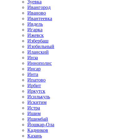
Зуевка
Ивангород
Иваново
Ивантеевка
Ивдель
Игарка
Ижевск
Избербаш
Изобильный
Иланский
Инза
Иннополис
Инсар
Инта
Ипатово
Ирбит
Иркутск
Исилькуль
Искитим
Истра
Ишим
Ишимбай
Йошкар-Ола
Кадников
Казань