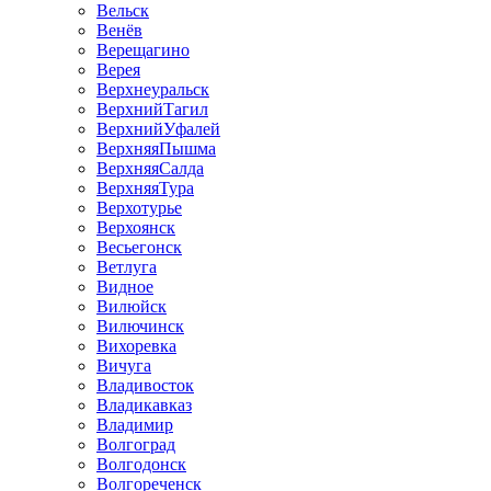
Вельск
Венёв
Верещагино
Верея
Верхнеуральск
ВерхнийТагил
ВерхнийУфалей
ВерхняяПышма
ВерхняяСалда
ВерхняяТура
Верхотурье
Верхоянск
Весьегонск
Ветлуга
Видное
Вилюйск
Вилючинск
Вихоревка
Вичуга
Владивосток
Владикавказ
Владимир
Волгоград
Волгодонск
Волгореченск