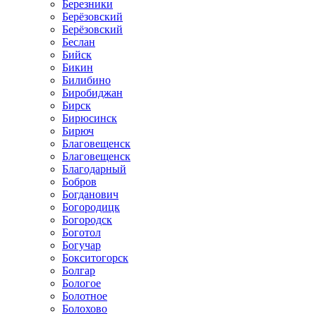
Березники
Берёзовский
Берёзовский
Беслан
Бийск
Бикин
Билибино
Биробиджан
Бирск
Бирюсинск
Бирюч
Благовещенск
Благовещенск
Благодарный
Бобров
Богданович
Богородицк
Богородск
Боготол
Богучар
Бокситогорск
Болгар
Бологое
Болотное
Болохово