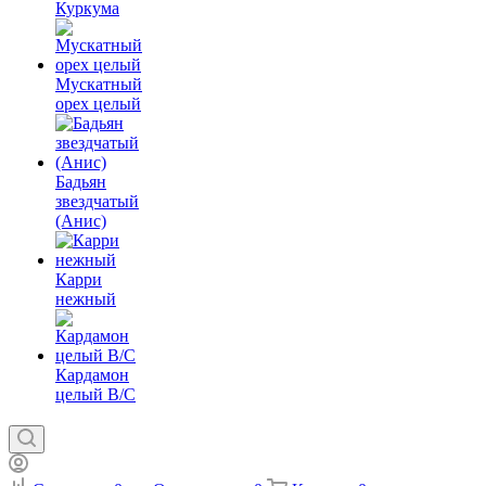
Куркума
Мускатный
орех целый
Бадьян
звездчатый
(Анис)
Карри
нежный
Кардамон
целый В/С