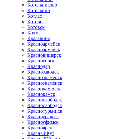
Котельниково
Котельнич
Котлас
Котово
Котовск
Кохма
Красавино
Красноармейск
Красноармейск
Красновишерск
Красногорск
Краснодар
Краснозаводск
Краснознаменск
Краснознаменск
Краснокаменск
Краснокамск
Краснослободск
Краснослободск
Краснотурьинск
Красноуральск
Красноуфимск
Красноярск
КрасныйКут
КрасныйСулин