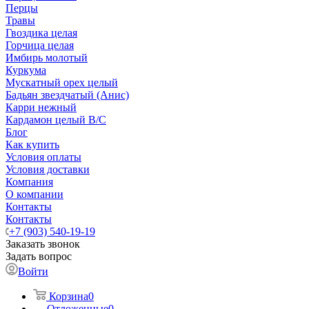
Перцы
Травы
Гвоздика целая
Горчица целая
Имбирь молотый
Куркума
Мускатный орех целый
Бадьян звездчатый (Анис)
Карри нежный
Кардамон целый В/С
Блог
Как купить
Условия оплаты
Условия доставки
Компания
О компании
Контакты
Контакты
+7 (903) 540-19-19
Заказать звонок
Задать вопрос
Войти
Корзина
0
Отложенные
0