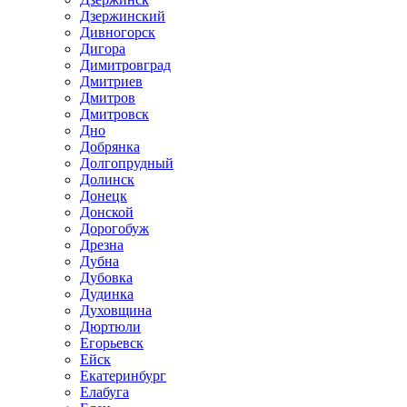
Дзержинский
Дивногорск
Дигора
Димитровград
Дмитриев
Дмитров
Дмитровск
Дно
Добрянка
Долгопрудный
Долинск
Донецк
Донской
Дорогобуж
Дрезна
Дубна
Дубовка
Дудинка
Духовщина
Дюртюли
Егорьевск
Ейск
Екатеринбург
Елабуга