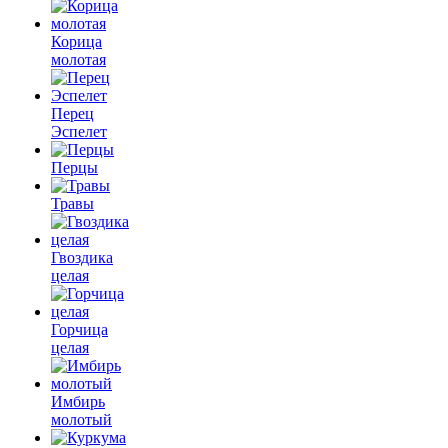
Корица
молотая
Перец
Эспелет
Перцы
Травы
Гвоздика
целая
Горчица
целая
Имбирь
молотый