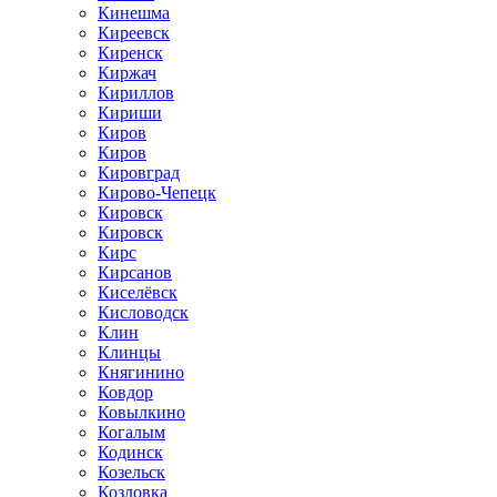
Кинешма
Киреевск
Киренск
Киржач
Кириллов
Кириши
Киров
Киров
Кировград
Кирово-Чепецк
Кировск
Кировск
Кирс
Кирсанов
Киселёвск
Кисловодск
Клин
Клинцы
Княгинино
Ковдор
Ковылкино
Когалым
Кодинск
Козельск
Козловка