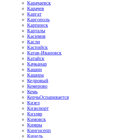
Карачаевск
Карачев
Каргат
Каргополь
Карпинск
Карталы
Касимов
Касли
Каспийск
Катав-Ивановск
Катайск
Качканар
Кашин
Кашира
Кедровый
Кемерово
Кемь
КерчьОспаривается
Кизел
Кизилюрт
Кизляр
Кимовск
Кимры
Кингисепп
Кинель