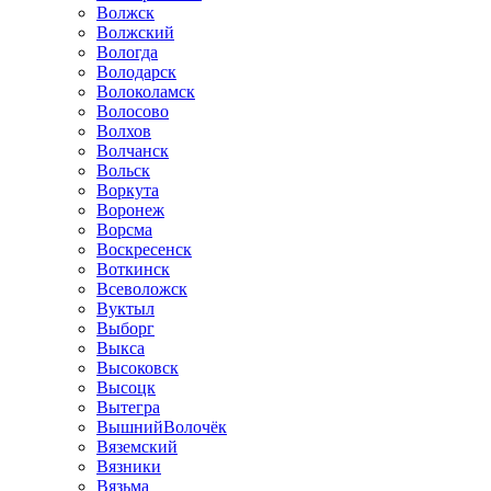
Волжск
Волжский
Вологда
Володарск
Волоколамск
Волосово
Волхов
Волчанск
Вольск
Воркута
Воронеж
Ворсма
Воскресенск
Воткинск
Всеволожск
Вуктыл
Выборг
Выкса
Высоковск
Высоцк
Вытегра
ВышнийВолочёк
Вяземский
Вязники
Вязьма