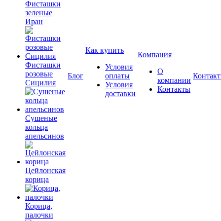
Фисташки
зеленые
Иран
Как купить
Компания
Фисташки
Условия
О
розовые
Блог
оплаты
Контак
компании
Сицилия
Условия
Контакты
доставки
Сушеные
кольца
апельсинов
Цейлонская
корица
Корица,
палочки