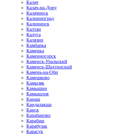
Калач
Калач-на-Дону
Калачинск
Калининград
Калининск
Калтан
Калуга
Калязин
Камбарка
Каменка
Каменногорск
Каменск-Уральский
Каменск-Шахтинский
Камень-на-Оби
Камешково
Камызяк
Камышин
Камышлов
Канаш
Кандалакша
Канск
Карабаново
Карабаш
Карабулак
Карасук