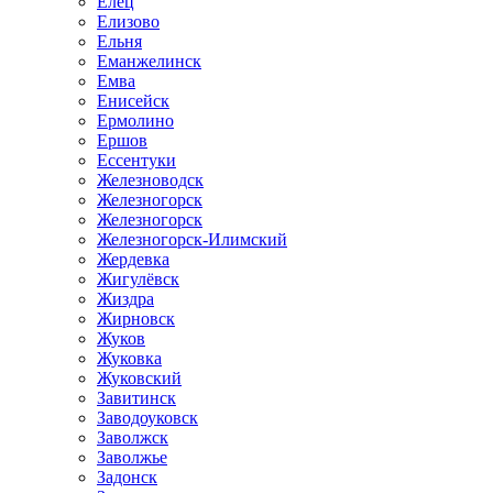
Елец
Елизово
Ельня
Еманжелинск
Емва
Енисейск
Ермолино
Ершов
Ессентуки
Железноводск
Железногорск
Железногорск
Железногорск-Илимский
Жердевка
Жигулёвск
Жиздра
Жирновск
Жуков
Жуковка
Жуковский
Завитинск
Заводоуковск
Заволжск
Заволжье
Задонск