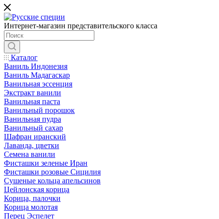
Интернет-магазин представительского класса
Каталог
Ваниль Индонезия
Ваниль Мадагаскар
Ванильная эссенция
Экстракт ванили
Ванильная паста
Ванильный порошок
Ванильная пудра
Ванильный сахар
Шафран иранский
Лаванда, цветки
Семена ванили
Фисташки зеленые Иран
Фисташки розовые Сицилия
Сушеные кольца апельсинов
Цейлонская корица
Корица, палочки
Корица молотая
Перец Эспелет