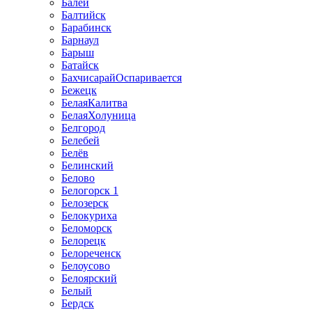
Балей
Балтийск
Барабинск
Барнаул
Барыш
Батайск
БахчисарайОспаривается
Бежецк
БелаяКалитва
БелаяХолуница
Белгород
Белебей
Белёв
Белинский
Белово
Белогорск 1
Белозерск
Белокуриха
Беломорск
Белорецк
Белореченск
Белоусово
Белоярский
Белый
Бердск