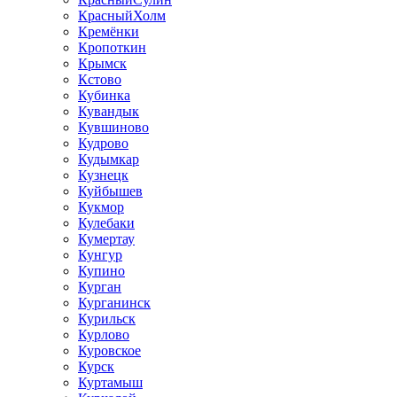
КрасныйХолм
Кремёнки
Кропоткин
Крымск
Кстово
Кубинка
Кувандык
Кувшиново
Кудрово
Кудымкар
Кузнецк
Куйбышев
Кукмор
Кулебаки
Кумертау
Кунгур
Купино
Курган
Курганинск
Курильск
Курлово
Куровское
Курск
Куртамыш