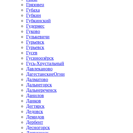
Грязовец
Губаха
Губкин
Губкинский
Гудермес
Гуково
Гулькевичи
Гурьевск
Гурьевск
Гусев
Гусиноозёрск
Гусь-Хрустальный
Давлеканово
ДагестанскиеОгни
Далматово
Дальнегорск
Дальнереченск
Данилов
Данков
Дегтярск
Дедовск
Демидов
Дербент
Десногорск
Дзержинск