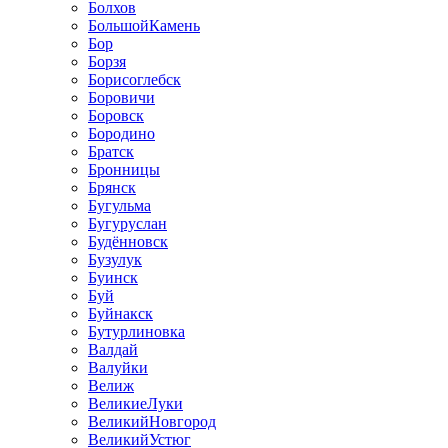
Болхов
БольшойКамень
Бор
Борзя
Борисоглебск
Боровичи
Боровск
Бородино
Братск
Бронницы
Брянск
Бугульма
Бугуруслан
Будённовск
Бузулук
Буинск
Буй
Буйнакск
Бутурлиновка
Валдай
Валуйки
Велиж
ВеликиеЛуки
ВеликийНовгород
ВеликийУстюг