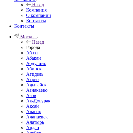
Назад
Компания
О компании
Контакты
Контакты
Москва
Назад
Города
Абаза
Абакан
Абдулино
Абинск
Агидель
Агрыз
Адыгейск
Азнакаево
Азов
Ак-Довурак
Аксай
Алагир
Алапаевск
Алатырь
Алдан
Алейск