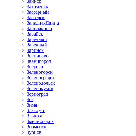
Заинск
Закаменск
Заозёрный
Заозёрск
ЗападнаяДвина
Заполярный
Зарайск
Заречный
Заречный
Заринск
Звенигово
Звенигород
Зверево
Зеленогорск
Зеленоградск
Зеленодольск
Зеленокумск
Зерноград
Зея
Зима
Златоуст
Злынка
Змеиногорск
Знаменск
Зубцов