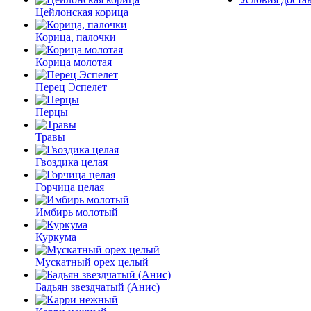
Цейлонская корица
Корица, палочки
Корица молотая
Перец Эспелет
Перцы
Травы
Гвоздика целая
Горчица целая
Имбирь молотый
Куркума
Мускатный орех целый
Бадьян звездчатый (Анис)