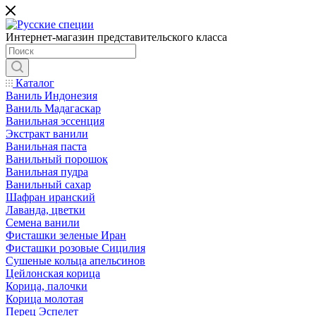
Интернет-магазин представительского класса
Каталог
Ваниль Индонезия
Ваниль Мадагаскар
Ванильная эссенция
Экстракт ванили
Ванильная паста
Ванильный порошок
Ванильная пудра
Ванильный сахар
Шафран иранский
Лаванда, цветки
Семена ванили
Фисташки зеленые Иран
Фисташки розовые Сицилия
Сушеные кольца апельсинов
Цейлонская корица
Корица, палочки
Корица молотая
Перец Эспелет