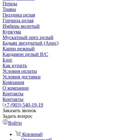
Перцы
Травы
Гвоздика целая
Горчица целая
Имбирь молотый
Куркума
Мускатный орех целый
Бадьян звездчатый (Анис)
Карри нежный
Кардамон целый В/С
Блог
Как купить
Условия оплаты
Условия доставки
Компания
О компании
Контакты
Контакты
+7 (903) 540-19-19
Заказать звонок
Задать вопрос
Войти
Корзина
0
Отложенные
0