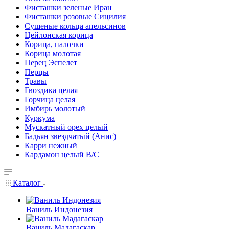
Фисташки зеленые Иран
Фисташки розовые Сицилия
Сушеные кольца апельсинов
Цейлонская корица
Корица, палочки
Корица молотая
Перец Эспелет
Перцы
Травы
Гвоздика целая
Горчица целая
Имбирь молотый
Куркума
Мускатный орех целый
Бадьян звездчатый (Анис)
Карри нежный
Кардамон целый В/С
Каталог
Ваниль Индонезия
Ваниль Мадагаскар