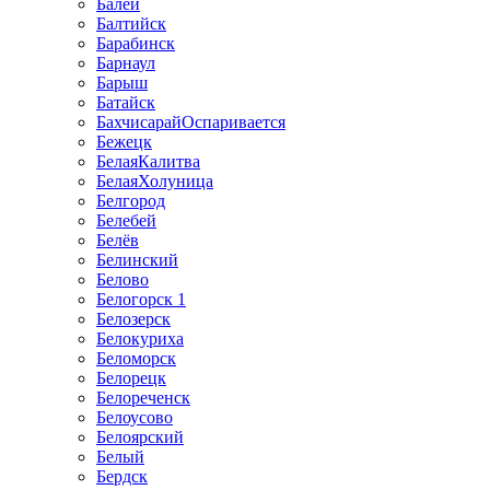
Балей
Балтийск
Барабинск
Барнаул
Барыш
Батайск
БахчисарайОспаривается
Бежецк
БелаяКалитва
БелаяХолуница
Белгород
Белебей
Белёв
Белинский
Белово
Белогорск 1
Белозерск
Белокуриха
Беломорск
Белорецк
Белореченск
Белоусово
Белоярский
Белый
Бердск