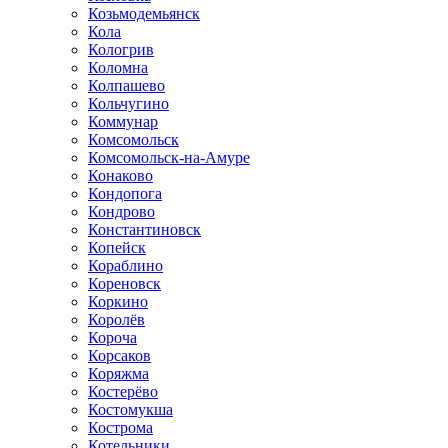
Козьмодемьянск
Кола
Кологрив
Коломна
Колпашево
Кольчугино
Коммунар
Комсомольск
Комсомольск-на-Амуре
Конаково
Кондопога
Кондрово
Константиновск
Копейск
Кораблино
Кореновск
Коркино
Королёв
Короча
Корсаков
Коряжма
Костерёво
Костомукша
Кострома
Котельники