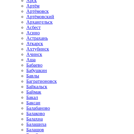
Арск
Артём
Артёмовск
Артёмовский
Архангельск
Асбест
Асино
Астрахань
Аткарск
Ахтубинск
Ачинск
Аша
Бабаево
Бабушкин
Бавлы
Багратионовск
Байкальск
Баймак
Бакал
Баксан
Балабаново
Балаково
Балахна
Балашиха
Балашов