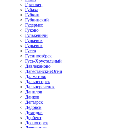
Грязовец
Губаха
Губкин
Губкинский
Гудермес
Гуково
Гулькевичи
Гурьевск
Гурьевск
Гусев
Гусиноозёрск
Гусь-Хрустальный
Давлеканово
ДагестанскиеОгни
Далматово
Дальнегорск
Дальнереченск
Данилов
Данков
Дегтярск
Дедовск
Демидов
Дербент
Десногорск
Дзержинск