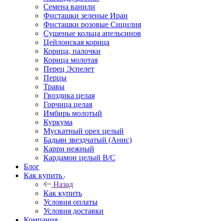
Семена ванили
Фисташки зеленые Иран
Фисташки розовые Сицилия
Сушеные кольца апельсинов
Цейлонская корица
Корица, палочки
Корица молотая
Перец Эспелет
Перцы
Травы
Гвоздика целая
Горчица целая
Имбирь молотый
Куркума
Мускатный орех целый
Бадьян звездчатый (Анис)
Карри нежный
Кардамон целый В/С
Блог
Как купить
Назад
Как купить
Условия оплаты
Условия доставки
Компания