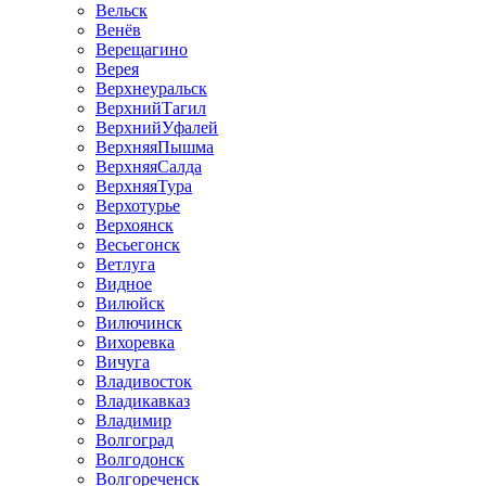
Вельск
Венёв
Верещагино
Верея
Верхнеуральск
ВерхнийТагил
ВерхнийУфалей
ВерхняяПышма
ВерхняяСалда
ВерхняяТура
Верхотурье
Верхоянск
Весьегонск
Ветлуга
Видное
Вилюйск
Вилючинск
Вихоревка
Вичуга
Владивосток
Владикавказ
Владимир
Волгоград
Волгодонск
Волгореченск