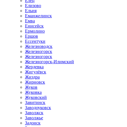
Елец
Елизово
Ельня
Еманжелинск
Емва
Енисейск
Ермолино
Ершов
Ессентуки
Железноводск
Железногорск
Железногорск
Железногорск-Илимский
Жердевка
Жигулёвск
Жиздра
Жирновск
Жуков
Жуковка
Жуковский
Завитинск
Заводоуковск
Заволжск
Заволжье
Задонск