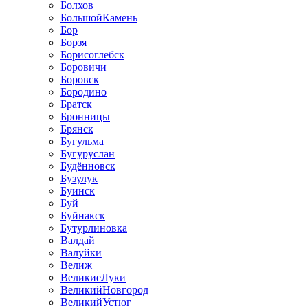
Болхов
БольшойКамень
Бор
Борзя
Борисоглебск
Боровичи
Боровск
Бородино
Братск
Бронницы
Брянск
Бугульма
Бугуруслан
Будённовск
Бузулук
Буинск
Буй
Буйнакск
Бутурлиновка
Валдай
Валуйки
Велиж
ВеликиеЛуки
ВеликийНовгород
ВеликийУстюг