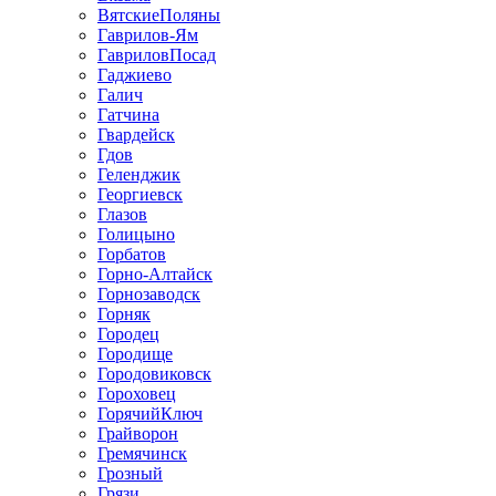
ВятскиеПоляны
Гаврилов-Ям
ГавриловПосад
Гаджиево
Галич
Гатчина
Гвардейск
Гдов
Геленджик
Георгиевск
Глазов
Голицыно
Горбатов
Горно-Алтайск
Горнозаводск
Горняк
Городец
Городище
Городовиковск
Гороховец
ГорячийКлюч
Грайворон
Гремячинск
Грозный
Грязи