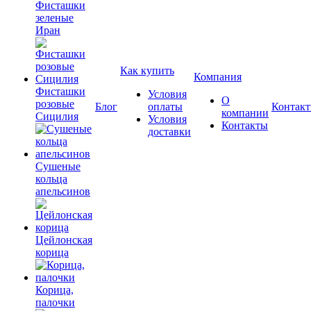
Фисташки
зеленые
Иран
Как купить
Компания
Фисташки
Условия
О
розовые
Блог
оплаты
Контак
компании
Сицилия
Условия
Контакты
доставки
Сушеные
кольца
апельсинов
Цейлонская
корица
Корица,
палочки