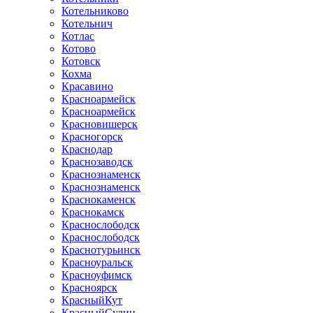
Котельниково
Котельнич
Котлас
Котово
Котовск
Кохма
Красавино
Красноармейск
Красноармейск
Красновишерск
Красногорск
Краснодар
Краснозаводск
Краснознаменск
Краснознаменск
Краснокаменск
Краснокамск
Краснослободск
Краснослободск
Краснотурьинск
Красноуральск
Красноуфимск
Красноярск
КрасныйКут
КрасныйСулин