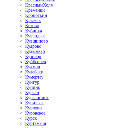
КрасныйХолм
Кремёнки
Кропоткин
Крымск
Кстово
Кубинка
Кувандык
Кувшиново
Кудрово
Кудымкар
Кузнецк
Куйбышев
Кукмор
Кулебаки
Кумертау
Кунгур
Купино
Курган
Курганинск
Курильск
Курлово
Куровское
Курск
Куртамыш