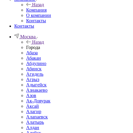
Назад
Компания
О компании
Контакты
Контакты
Москва
Назад
Города
Абаза
Абакан
Абдулино
Абинск
Агидель
Агрыз
Адыгейск
Азнакаево
Азов
Ак-Довурак
Аксай
Алагир
Алапаевск
Алатырь
Алдан
Алейск