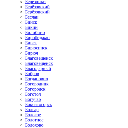
Березники
Берёзовский
Берёзовский
Беслан
Бийск
Бикин
Билибино
Биробиджан
Бирск
Бирюсинск
Бирюч
Благовещенск
Благовещенск
Благодарный
Бобров
Богданович
Богородицк
Богородск
Боготол
Богучар
Бокситогорск
Болгар
Бологое
Болотное
Болохово