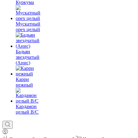
Куркума
Мускатный
орех целый
Бадьян
звездчатый
(Анис)
Карри
нежный
Кардамон
целый В/С