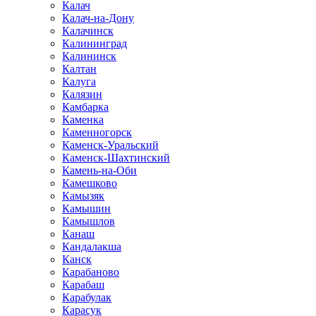
Калач
Калач-на-Дону
Калачинск
Калининград
Калининск
Калтан
Калуга
Калязин
Камбарка
Каменка
Каменногорск
Каменск-Уральский
Каменск-Шахтинский
Камень-на-Оби
Камешково
Камызяк
Камышин
Камышлов
Канаш
Кандалакша
Канск
Карабаново
Карабаш
Карабулак
Карасук