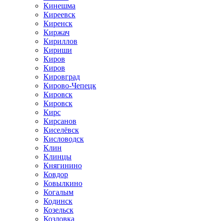
Кинешма
Киреевск
Киренск
Киржач
Кириллов
Кириши
Киров
Киров
Кировград
Кирово-Чепецк
Кировск
Кировск
Кирс
Кирсанов
Киселёвск
Кисловодск
Клин
Клинцы
Княгинино
Ковдор
Ковылкино
Когалым
Кодинск
Козельск
Козловка