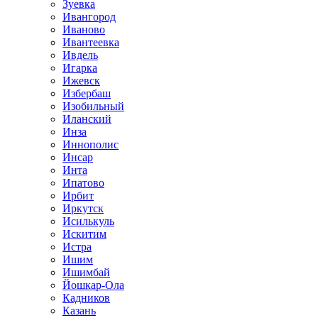
Зуевка
Ивангород
Иваново
Ивантеевка
Ивдель
Игарка
Ижевск
Избербаш
Изобильный
Иланский
Инза
Иннополис
Инсар
Инта
Ипатово
Ирбит
Иркутск
Исилькуль
Искитим
Истра
Ишим
Ишимбай
Йошкар-Ола
Кадников
Казань