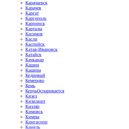
Карачаевск
Карачев
Каргат
Каргополь
Карпинск
Карталы
Касимов
Касли
Каспийск
Катав-Ивановск
Катайск
Качканар
Кашин
Кашира
Кедровый
Кемерово
Кемь
КерчьОспаривается
Кизел
Кизилюрт
Кизляр
Кимовск
Кимры
Кингисепп
Кинель