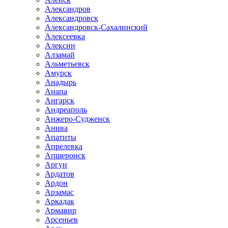
Александров
Александровск
Александровск-Сахалинский
Алексеевка
Алексин
Алзамай
Альметьевск
Амурск
Анадырь
Анапа
Ангарск
Андреаполь
Анжеро-Судженск
Анива
Апатиты
Апрелевка
Апшеронск
Аргун
Ардатов
Ардон
Арзамас
Аркадак
Армавир
Арсеньев