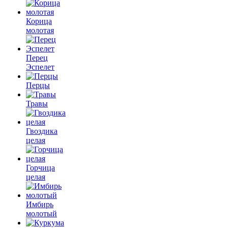
Корица
молотая
Перец
Эспелет
Перцы
Травы
Гвоздика
целая
Горчица
целая
Имбирь
молотый