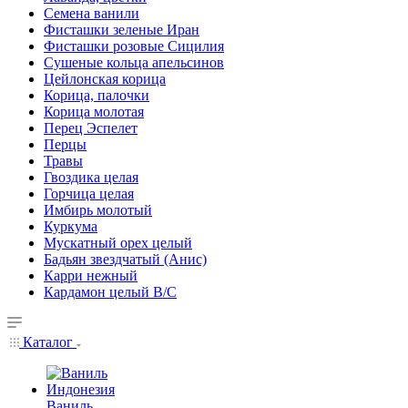
Семена ванили
Фисташки зеленые Иран
Фисташки розовые Сицилия
Сушеные кольца апельсинов
Цейлонская корица
Корица, палочки
Корица молотая
Перец Эспелет
Перцы
Травы
Гвоздика целая
Горчица целая
Имбирь молотый
Куркума
Мускатный орех целый
Бадьян звездчатый (Анис)
Карри нежный
Кардамон целый В/С
Каталог
Ваниль