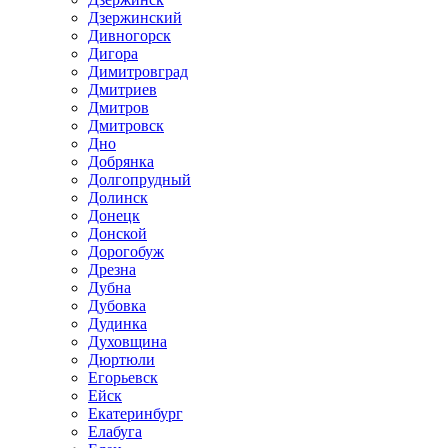
Дзержинский
Дивногорск
Дигора
Димитровград
Дмитриев
Дмитров
Дмитровск
Дно
Добрянка
Долгопрудный
Долинск
Донецк
Донской
Дорогобуж
Дрезна
Дубна
Дубовка
Дудинка
Духовщина
Дюртюли
Егорьевск
Ейск
Екатеринбург
Елабуга