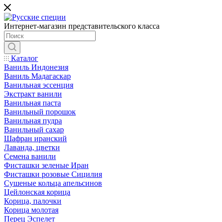
Интернет-магазин представительского класса
Каталог
Ваниль Индонезия
Ваниль Мадагаскар
Ванильная эссенция
Экстракт ванили
Ванильная паста
Ванильный порошок
Ванильная пудра
Ванильный сахар
Шафран иранский
Лаванда, цветки
Семена ванили
Фисташки зеленые Иран
Фисташки розовые Сицилия
Сушеные кольца апельсинов
Цейлонская корица
Корица, палочки
Корица молотая
Перец Эспелет