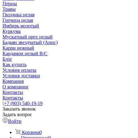
Перцы
Травы
Гвоздика целая
Горчица целая
Имбирь молотый
Куркума
Мускатный орех целый
Бадьян звездчатый (Анис)
Карри нежный
Кардамон целый В/С
Блог
Как купить
Условия оплаты
Условия доставки
Компания
О компании
Контакты
Контакты
+7 (903) 540-19-19
Заказать звонок
Задать вопрос
Войти
Корзина
0
Отложенные
0