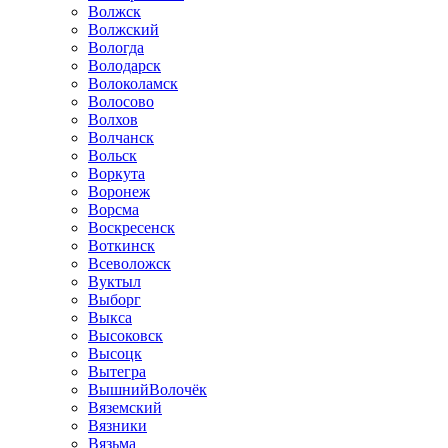
Волжск
Волжский
Вологда
Володарск
Волоколамск
Волосово
Волхов
Волчанск
Вольск
Воркута
Воронеж
Ворсма
Воскресенск
Воткинск
Всеволожск
Вуктыл
Выборг
Выкса
Высоковск
Высоцк
Вытегра
ВышнийВолочёк
Вяземский
Вязники
Вязьма