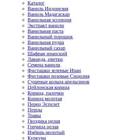
Каталог
Ваниль Индонезия
Ваниль Мадагаскар
Ванильная эссенция
Экстракт ванили
Ванильная паста
Ванильный порошок
Ванильная пудра
Ванильный сахар
Шафран иранский
Лаванда, цветки
Семена ванили
Фисташки зеленые Иран
Фисташки розовые Сицилия
Сушеные кольца апельсинов
Цейлонская корица
Корица, палочки
Корица молотая
Перец Эспелет
Перцы
Травы
Гвоздика целая
Горчица целая
Имбирь молотый
Куркума