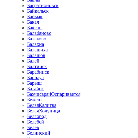
Багратионовск
Байкальск
Баймак
Бакал
Баксан
Балабаново
Балаково
Балахна
Балашиха
Балашов
Балей
Балтийск
Барабинск
Барнаул
Барыш
Батайск
БахчисарайОспаривается
Бежецк
БелаяКалитва
БелаяХолуница
Белгород
Белебей
Белёв
Белинский