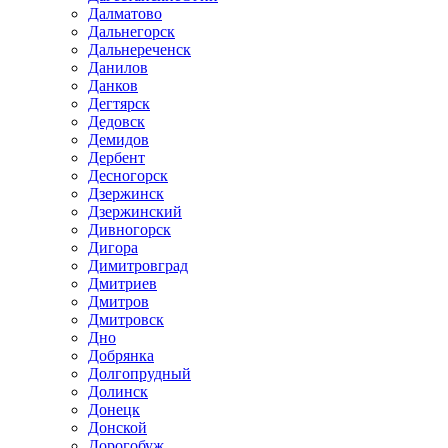
Далматово
Дальнегорск
Дальнереченск
Данилов
Данков
Дегтярск
Дедовск
Демидов
Дербент
Десногорск
Дзержинск
Дзержинский
Дивногорск
Дигора
Димитровград
Дмитриев
Дмитров
Дмитровск
Дно
Добрянка
Долгопрудный
Долинск
Донецк
Донской
Дорогобуж