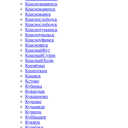
Краснознаменск
Краснокаменск
Краснокамск
Краснослободск
Краснослободск
Краснотурьинск
Красноуральск
Красноуфимск
Красноярск
КрасныйКут
КрасныйСулин
КрасныйХолм
Кремёнки
Кропоткин
Крымск
Кстово
Кубинка
Кувандык
Кувшиново
Кудрово
Кудымкар
Кузнецк
Куйбышев
Кукмор
Кулебаки