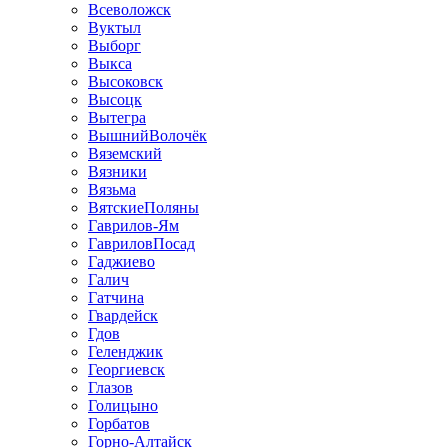
Всеволожск
Вуктыл
Выборг
Выкса
Высоковск
Высоцк
Вытегра
ВышнийВолочёк
Вяземский
Вязники
Вязьма
ВятскиеПоляны
Гаврилов-Ям
ГавриловПосад
Гаджиево
Галич
Гатчина
Гвардейск
Гдов
Геленджик
Георгиевск
Глазов
Голицыно
Горбатов
Горно-Алтайск