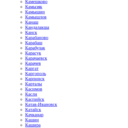
Камешково
Камызяк
Камышин
Камышлов
Канаш
Кандалакша
Канск
Карабаново
Карабаш
Карабулак
Карасук
Карачаевск
Карачев
Каргат
Каргополь
Карпинск
Карталы
Касимов
Касли
Каспийск
Катав-Ивановск
Катайск
Качканар
Кашин
Кашира