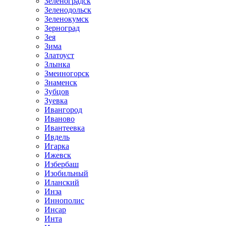
Зеленоградск
Зеленодольск
Зеленокумск
Зерноград
Зея
Зима
Златоуст
Злынка
Змеиногорск
Знаменск
Зубцов
Зуевка
Ивангород
Иваново
Ивантеевка
Ивдель
Игарка
Ижевск
Избербаш
Изобильный
Иланский
Инза
Иннополис
Инсар
Инта