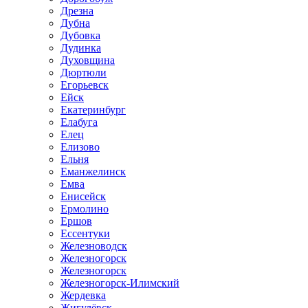
Дрезна
Дубна
Дубовка
Дудинка
Духовщина
Дюртюли
Егорьевск
Ейск
Екатеринбург
Елабуга
Елец
Елизово
Ельня
Еманжелинск
Емва
Енисейск
Ермолино
Ершов
Ессентуки
Железноводск
Железногорск
Железногорск
Железногорск-Илимский
Жердевка
Жигулёвск