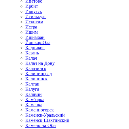
Ипатово
Ирбит
Иркутск
Исилькуль
Искитим
Истра
Ишим
Ишимбай
Йошкар-Ола
Кадников
Казань
Калач
Калач-на-Дону
Калачинск
Калининград
Калининск
Калтан
Калуга
Калязин
Камбарка
Каменка
Каменногорск
Каменск-Уральский
Каменск-Шахтинский
Камень-на-Оби