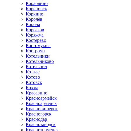
Кораблино
Кореновск
Коркино
Королёв
Короча
Корсаков
Коряжма
Костерёво
Костомукша
Кострома
Котельники
Котельниково
Котельнич
Котлас
Котово
Котовск
Кохма
Красавино
Красноармейск
Красноармейск
Красновишерск
Красногорск
Краснодар
Краснозаводск
Краснознаменск