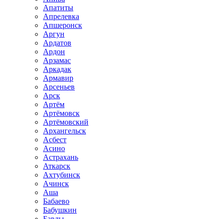
Апатиты
Апрелевка
Апшеронск
Аргун
Ардатов
Ардон
Арзамас
Аркадак
Армавир
Арсеньев
Арск
Артём
Артёмовск
Артёмовский
Архангельск
Асбест
Асино
Астрахань
Аткарск
Ахтубинск
Ачинск
Аша
Бабаево
Бабушкин
Бавлы