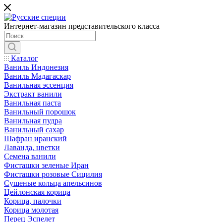
Интернет-магазин представительского класса
Каталог
Ваниль Индонезия
Ваниль Мадагаскар
Ванильная эссенция
Экстракт ванили
Ванильная паста
Ванильный порошок
Ванильная пудра
Ванильный сахар
Шафран иранский
Лаванда, цветки
Семена ванили
Фисташки зеленые Иран
Фисташки розовые Сицилия
Сушеные кольца апельсинов
Цейлонская корица
Корица, палочки
Корица молотая
Перец Эспелет