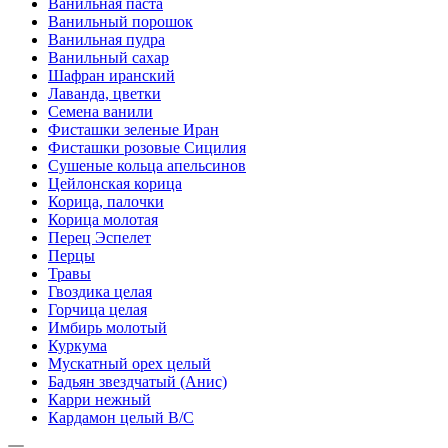
Ванильная паста
Ванильный порошок
Ванильная пудра
Ванильный сахар
Шафран иранский
Лаванда, цветки
Семена ванили
Фисташки зеленые Иран
Фисташки розовые Сицилия
Сушеные кольца апельсинов
Цейлонская корица
Корица, палочки
Корица молотая
Перец Эспелет
Перцы
Травы
Гвоздика целая
Горчица целая
Имбирь молотый
Куркума
Мускатный орех целый
Бадьян звездчатый (Анис)
Карри нежный
Кардамон целый В/С