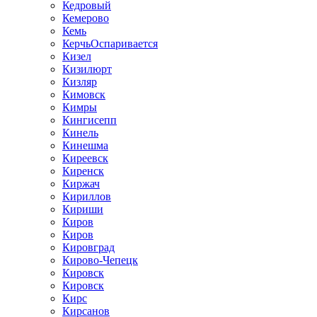
Кедровый
Кемерово
Кемь
КерчьОспаривается
Кизел
Кизилюрт
Кизляр
Кимовск
Кимры
Кингисепп
Кинель
Кинешма
Киреевск
Киренск
Киржач
Кириллов
Кириши
Киров
Киров
Кировград
Кирово-Чепецк
Кировск
Кировск
Кирс
Кирсанов