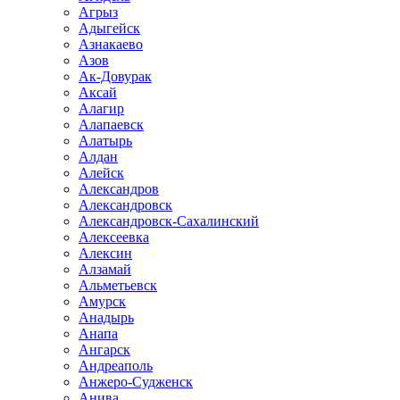
Агрыз
Адыгейск
Азнакаево
Азов
Ак-Довурак
Аксай
Алагир
Алапаевск
Алатырь
Алдан
Алейск
Александров
Александровск
Александровск-Сахалинский
Алексеевка
Алексин
Алзамай
Альметьевск
Амурск
Анадырь
Анапа
Ангарск
Андреаполь
Анжеро-Судженск
Анива