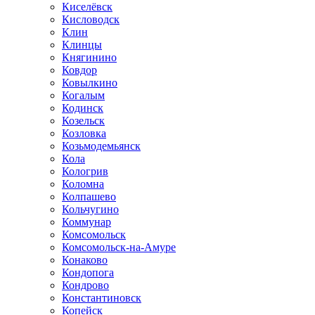
Киселёвск
Кисловодск
Клин
Клинцы
Княгинино
Ковдор
Ковылкино
Когалым
Кодинск
Козельск
Козловка
Козьмодемьянск
Кола
Кологрив
Коломна
Колпашево
Кольчугино
Коммунар
Комсомольск
Комсомольск-на-Амуре
Конаково
Кондопога
Кондрово
Константиновск
Копейск