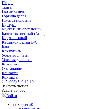
Перцы
Травы
Гвоздика целая
Горчица целая
Имбирь молотый
Куркума
Мускатный орех целый
Бадьян звездчатый (Анис)
Карри нежный
Кардамон целый В/С
Блог
Как купить
Условия оплаты
Условия доставки
Компания
О компании
Контакты
Контакты
+7 (903) 540-19-19
Заказать звонок
Задать вопрос
Войти
Корзина
0
Отложенные
0