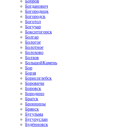
Бобров
Богданович
Богородицк
Богородск
Боготол
Богучар
Бокситогорск
Болгар
Бологое
Болотное
Болохово
Болхов
БольшойКамень
Бор
Борзя
Борисоглебск
Боровичи
Боровск
Бородино
Братск
Бронницы
Брянск
Бугульма
Бугуруслан
Будённовск