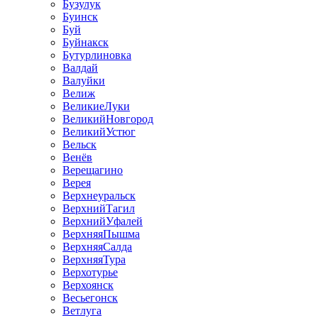
Бузулук
Буинск
Буй
Буйнакск
Бутурлиновка
Валдай
Валуйки
Велиж
ВеликиеЛуки
ВеликийНовгород
ВеликийУстюг
Вельск
Венёв
Верещагино
Верея
Верхнеуральск
ВерхнийТагил
ВерхнийУфалей
ВерхняяПышма
ВерхняяСалда
ВерхняяТура
Верхотурье
Верхоянск
Весьегонск
Ветлуга