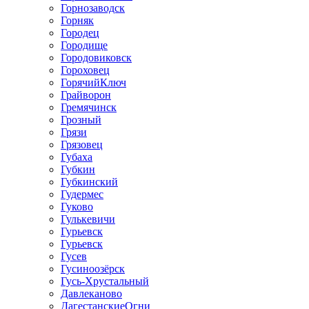
Горнозаводск
Горняк
Городец
Городище
Городовиковск
Гороховец
ГорячийКлюч
Грайворон
Гремячинск
Грозный
Грязи
Грязовец
Губаха
Губкин
Губкинский
Гудермес
Гуково
Гулькевичи
Гурьевск
Гурьевск
Гусев
Гусиноозёрск
Гусь-Хрустальный
Давлеканово
ДагестанскиеОгни