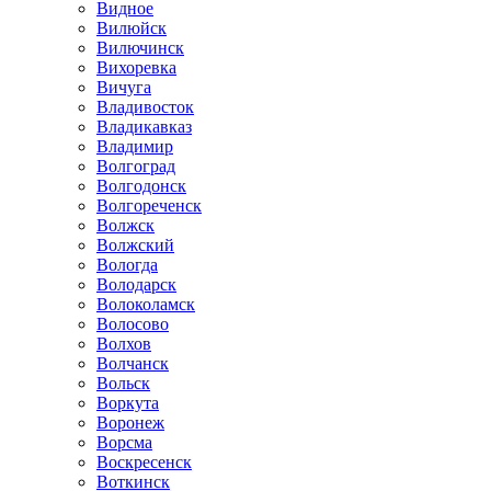
Видное
Вилюйск
Вилючинск
Вихоревка
Вичуга
Владивосток
Владикавказ
Владимир
Волгоград
Волгодонск
Волгореченск
Волжск
Волжский
Вологда
Володарск
Волоколамск
Волосово
Волхов
Волчанск
Вольск
Воркута
Воронеж
Ворсма
Воскресенск
Воткинск