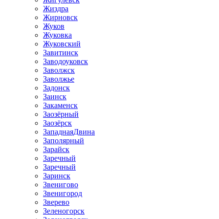
Жиздра
Жирновск
Жуков
Жуковка
Жуковский
Завитинск
Заводоуковск
Заволжск
Заволжье
Задонск
Заинск
Закаменск
Заозёрный
Заозёрск
ЗападнаяДвина
Заполярный
Зарайск
Заречный
Заречный
Заринск
Звенигово
Звенигород
Зверево
Зеленогорск