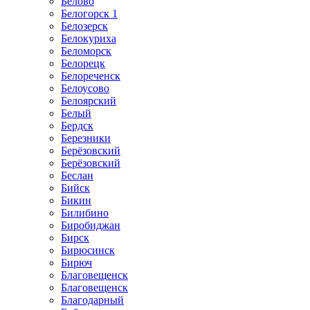
Белово
Белогорск 1
Белозерск
Белокуриха
Беломорск
Белорецк
Белореченск
Белоусово
Белоярский
Белый
Бердск
Березники
Берёзовский
Берёзовский
Беслан
Бийск
Бикин
Билибино
Биробиджан
Бирск
Бирюсинск
Бирюч
Благовещенск
Благовещенск
Благодарный