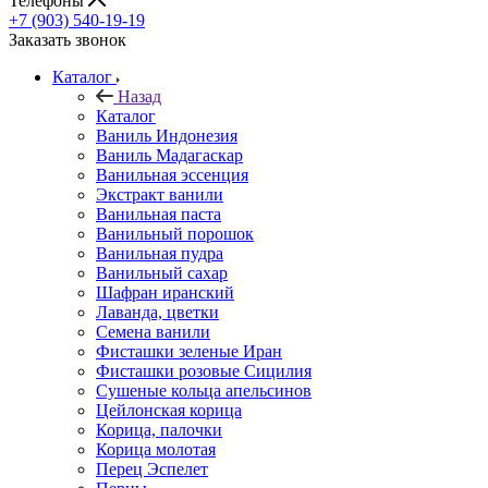
Телефоны
+7 (903) 540-19-19
Заказать звонок
Каталог
Назад
Каталог
Ваниль Индонезия
Ваниль Мадагаскар
Ванильная эссенция
Экстракт ванили
Ванильная паста
Ванильный порошок
Ванильная пудра
Ванильный сахар
Шафран иранский
Лаванда, цветки
Семена ванили
Фисташки зеленые Иран
Фисташки розовые Сицилия
Сушеные кольца апельсинов
Цейлонская корица
Корица, палочки
Корица молотая
Перец Эспелет