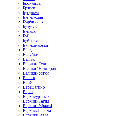
Бронницы
Брянск
Бугульма
Бугуруслан
Будённовск
Бузулук
Буинск
Буй
Буйнакск
Бутурлиновка
Валдай
Валуйки
Велиж
ВеликиеЛуки
ВеликийНовгород
ВеликийУстюг
Вельск
Венёв
Верещагино
Верея
Верхнеуральск
ВерхнийТагил
ВерхнийУфалей
ВерхняяПышма
ВерхняяСалда