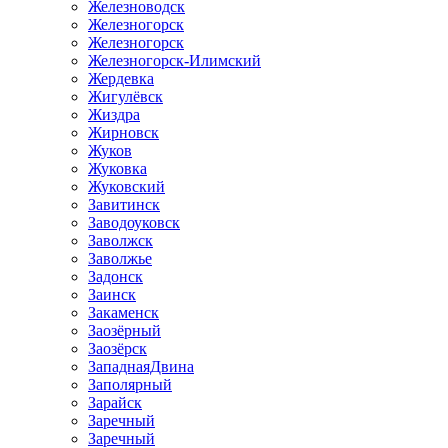
Железноводск
Железногорск
Железногорск
Железногорск-Илимский
Жердевка
Жигулёвск
Жиздра
Жирновск
Жуков
Жуковка
Жуковский
Завитинск
Заводоуковск
Заволжск
Заволжье
Задонск
Заинск
Закаменск
Заозёрный
Заозёрск
ЗападнаяДвина
Заполярный
Зарайск
Заречный
Заречный