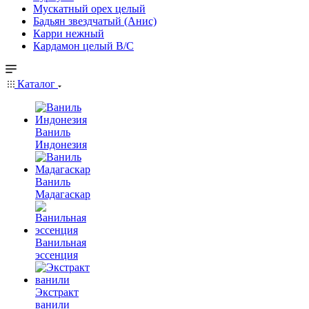
Мускатный орех целый
Бадьян звездчатый (Анис)
Карри нежный
Кардамон целый В/С
Каталог
Ваниль
Индонезия
Ваниль
Мадагаскар
Ванильная
эссенция
Экстракт
ванили