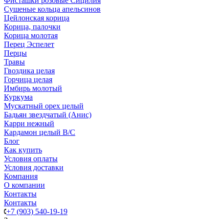
Фисташки розовые Сицилия
Сушеные кольца апельсинов
Цейлонская корица
Корица, палочки
Корица молотая
Перец Эспелет
Перцы
Травы
Гвоздика целая
Горчица целая
Имбирь молотый
Куркума
Мускатный орех целый
Бадьян звездчатый (Анис)
Карри нежный
Кардамон целый В/С
Блог
Как купить
Условия оплаты
Условия доставки
Компания
О компании
Контакты
Контакты
+7 (903) 540-19-19