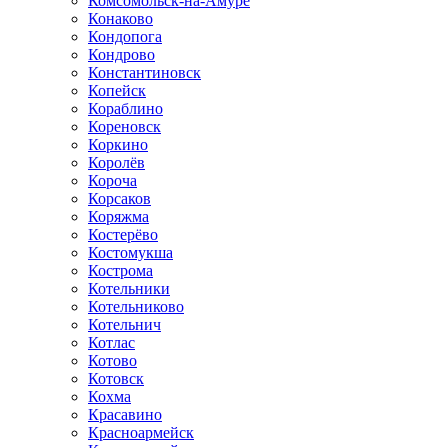
Комсомольск-на-Амуре
Конаково
Кондопога
Кондрово
Константиновск
Копейск
Кораблино
Кореновск
Коркино
Королёв
Короча
Корсаков
Коряжма
Костерёво
Костомукша
Кострома
Котельники
Котельниково
Котельнич
Котлас
Котово
Котовск
Кохма
Красавино
Красноармейск