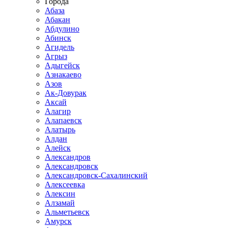
Города
Абаза
Абакан
Абдулино
Абинск
Агидель
Агрыз
Адыгейск
Азнакаево
Азов
Ак-Довурак
Аксай
Алагир
Алапаевск
Алатырь
Алдан
Алейск
Александров
Александровск
Александровск-Сахалинский
Алексеевка
Алексин
Алзамай
Альметьевск
Амурск