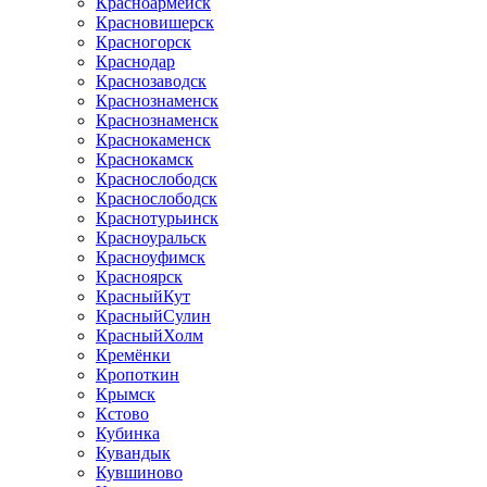
Красноармейск
Красновишерск
Красногорск
Краснодар
Краснозаводск
Краснознаменск
Краснознаменск
Краснокаменск
Краснокамск
Краснослободск
Краснослободск
Краснотурьинск
Красноуральск
Красноуфимск
Красноярск
КрасныйКут
КрасныйСулин
КрасныйХолм
Кремёнки
Кропоткин
Крымск
Кстово
Кубинка
Кувандык
Кувшиново