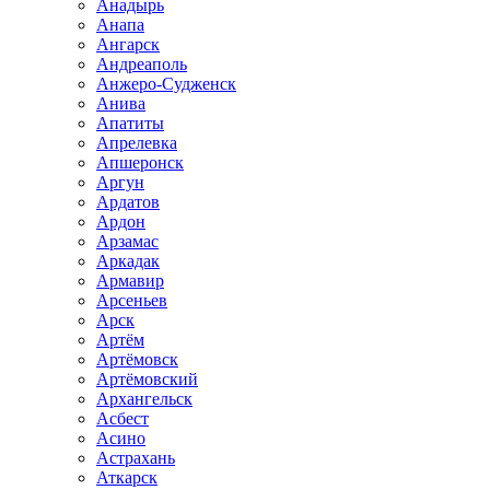
Анадырь
Анапа
Ангарск
Андреаполь
Анжеро-Судженск
Анива
Апатиты
Апрелевка
Апшеронск
Аргун
Ардатов
Ардон
Арзамас
Аркадак
Армавир
Арсеньев
Арск
Артём
Артёмовск
Артёмовский
Архангельск
Асбест
Асино
Астрахань
Аткарск