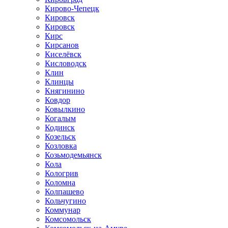
Кирово-Чепецк
Кировск
Кировск
Кирс
Кирсанов
Киселёвск
Кисловодск
Клин
Клинцы
Княгинино
Ковдор
Ковылкино
Когалым
Кодинск
Козельск
Козловка
Козьмодемьянск
Кола
Кологрив
Коломна
Колпашево
Кольчугино
Коммунар
Комсомольск