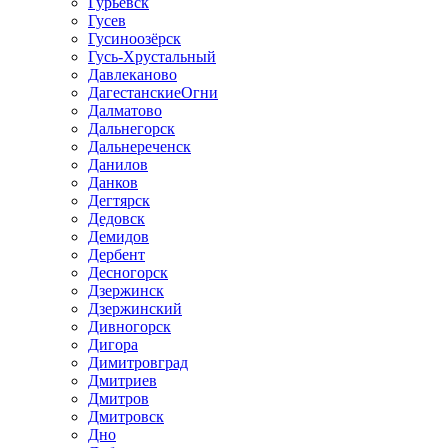
Гурьевск
Гусев
Гусиноозёрск
Гусь-Хрустальный
Давлеканово
ДагестанскиеОгни
Далматово
Дальнегорск
Дальнереченск
Данилов
Данков
Дегтярск
Дедовск
Демидов
Дербент
Десногорск
Дзержинск
Дзержинский
Дивногорск
Дигора
Димитровград
Дмитриев
Дмитров
Дмитровск
Дно