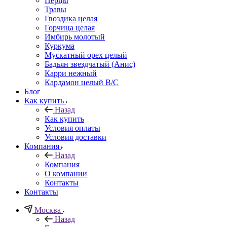
Перцы
Травы
Гвоздика целая
Горчица целая
Имбирь молотый
Куркума
Мускатный орех целый
Бадьян звездчатый (Анис)
Карри нежный
Кардамон целый В/С
Блог
Как купить
Назад
Как купить
Условия оплаты
Условия доставки
Компания
Назад
Компания
О компании
Контакты
Контакты
Москва
Назад