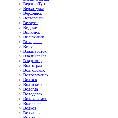
ВерхняяТура
Верхотурье
Верхоянск
Весьегонск
Ветлуга
Видное
Вилюйск
Вилючинск
Вихоревка
Вичуга
Владивосток
Владикавказ
Владимир
Волгоград
Волгодонск
Волгореченск
Волжск
Волжский
Вологда
Володарск
Волоколамск
Волосово
Волхов
Волчанск
Вольск