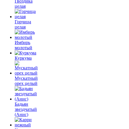
Гвоздика
целая
Горчица
целая
Имбирь
молотый
Куркума
Мускатный
орех целый
Бадьян
звездчатый
(Анис)