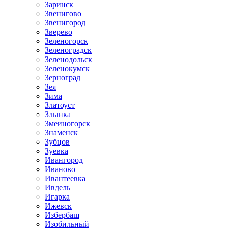
Заринск
Звенигово
Звенигород
Зверево
Зеленогорск
Зеленоградск
Зеленодольск
Зеленокумск
Зерноград
Зея
Зима
Златоуст
Злынка
Змеиногорск
Знаменск
Зубцов
Зуевка
Ивангород
Иваново
Ивантеевка
Ивдель
Игарка
Ижевск
Избербаш
Изобильный