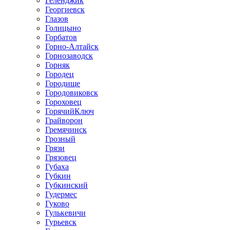
Геленджик
Георгиевск
Глазов
Голицыно
Горбатов
Горно-Алтайск
Горнозаводск
Горняк
Городец
Городище
Городовиковск
Гороховец
ГорячийКлюч
Грайворон
Гремячинск
Грозный
Грязи
Грязовец
Губаха
Губкин
Губкинский
Гудермес
Гуково
Гулькевичи
Гурьевск