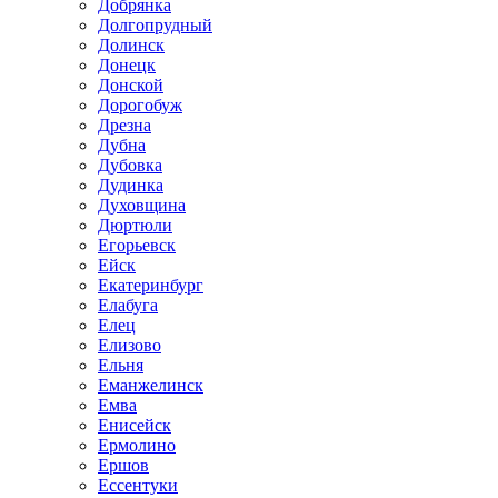
Добрянка
Долгопрудный
Долинск
Донецк
Донской
Дорогобуж
Дрезна
Дубна
Дубовка
Дудинка
Духовщина
Дюртюли
Егорьевск
Ейск
Екатеринбург
Елабуга
Елец
Елизово
Ельня
Еманжелинск
Емва
Енисейск
Ермолино
Ершов
Ессентуки