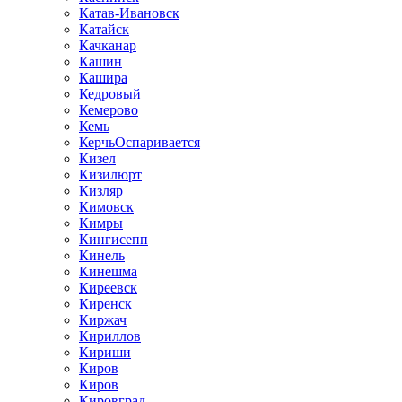
Катав-Ивановск
Катайск
Качканар
Кашин
Кашира
Кедровый
Кемерово
Кемь
КерчьОспаривается
Кизел
Кизилюрт
Кизляр
Кимовск
Кимры
Кингисепп
Кинель
Кинешма
Киреевск
Киренск
Киржач
Кириллов
Кириши
Киров
Киров
Кировград