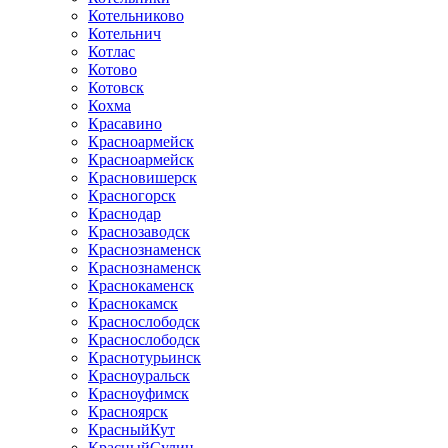
Котельниково
Котельнич
Котлас
Котово
Котовск
Кохма
Красавино
Красноармейск
Красноармейск
Красновишерск
Красногорск
Краснодар
Краснозаводск
Краснознаменск
Краснознаменск
Краснокаменск
Краснокамск
Краснослободск
Краснослободск
Краснотурьинск
Красноуральск
Красноуфимск
Красноярск
КрасныйКут
КрасныйСулин