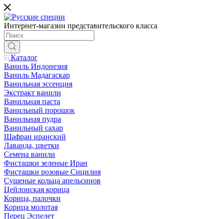
Интернет-магазин представительского класса
Каталог
Ваниль Индонезия
Ваниль Мадагаскар
Ванильная эссенция
Экстракт ванили
Ванильная паста
Ванильный порошок
Ванильная пудра
Ванильный сахар
Шафран иранский
Лаванда, цветки
Семена ванили
Фисташки зеленые Иран
Фисташки розовые Сицилия
Сушеные кольца апельсинов
Цейлонская корица
Корица, палочки
Корица молотая
Перец Эспелет