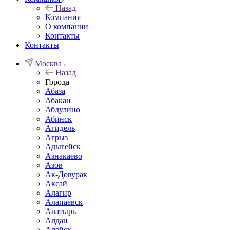
Назад
Компания
О компании
Контакты
Контакты
Москва
Назад
Города
Абаза
Абакан
Абдулино
Абинск
Агидель
Агрыз
Адыгейск
Азнакаево
Азов
Ак-Довурак
Аксай
Алагир
Алапаевск
Алатырь
Алдан
Алейск