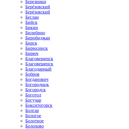
Березники
Берёзовский
Берёзовский
Беслан
Бийск
Бикин
Билибино
Биробиджан
Бирск
Бирюсинск
Бирюч
Благовещенск
Благовещенск
Благодарный
Бобров
Богданович
Богородицк
Богородск
Боготол
Богучар
Бокситогорск
Болгар
Бологое
Болотное
Болохово