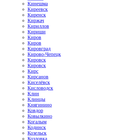
Кинешма
Киреевск
Киренск
Киржач
Кириллов
Кириши
Киров
Киров
Кировград
Кирово-Чепецк
Кировск
Кировск
Кирс
Кирсанов
Киселёвск
Кисловодск
Клин
Клинцы
Княгинино
Ковдор
Ковылкино
Когалым
Кодинск
Козельск
Козловка