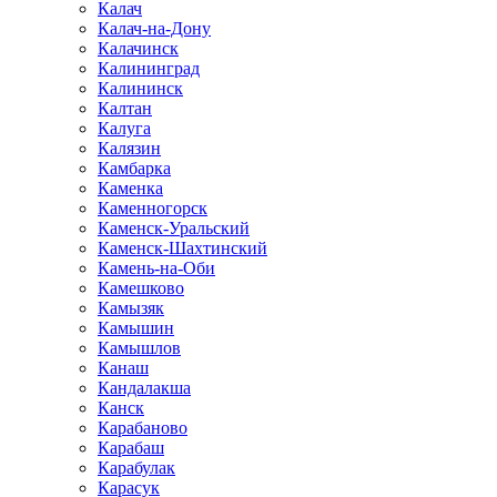
Калач
Калач-на-Дону
Калачинск
Калининград
Калининск
Калтан
Калуга
Калязин
Камбарка
Каменка
Каменногорск
Каменск-Уральский
Каменск-Шахтинский
Камень-на-Оби
Камешково
Камызяк
Камышин
Камышлов
Канаш
Кандалакша
Канск
Карабаново
Карабаш
Карабулак
Карасук