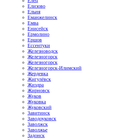
Елец
Елизово
Ельня
Еманжелинск
Емва
Енисейск
Ермолино
Ершов
Ессентуки
Железноводск
Железногорск
Железногорск
Железногорск-Илимский
Жердевка
Жигулёвск
Жиздра
Жирновск
Жуков
Жуковка
Жуковский
Завитинск
Заводоуковск
Заволжск
Заволжье
Задонск