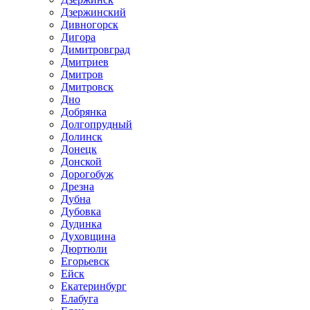
Дзержинский
Дивногорск
Дигора
Димитровград
Дмитриев
Дмитров
Дмитровск
Дно
Добрянка
Долгопрудный
Долинск
Донецк
Донской
Дорогобуж
Дрезна
Дубна
Дубовка
Дудинка
Духовщина
Дюртюли
Егорьевск
Ейск
Екатеринбург
Елабуга