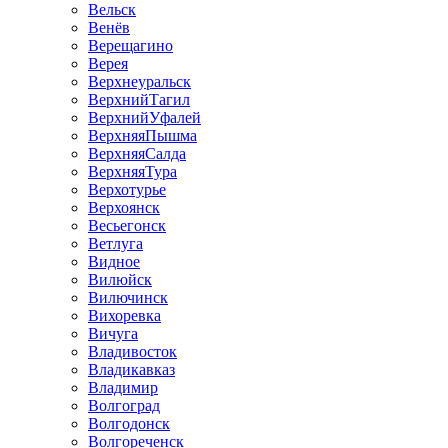
Вельск
Венёв
Верещагино
Верея
Верхнеуральск
ВерхнийТагил
ВерхнийУфалей
ВерхняяПышма
ВерхняяСалда
ВерхняяТура
Верхотурье
Верхоянск
Весьегонск
Ветлуга
Видное
Вилюйск
Вилючинск
Вихоревка
Вичуга
Владивосток
Владикавказ
Владимир
Волгоград
Волгодонск
Волгореченск