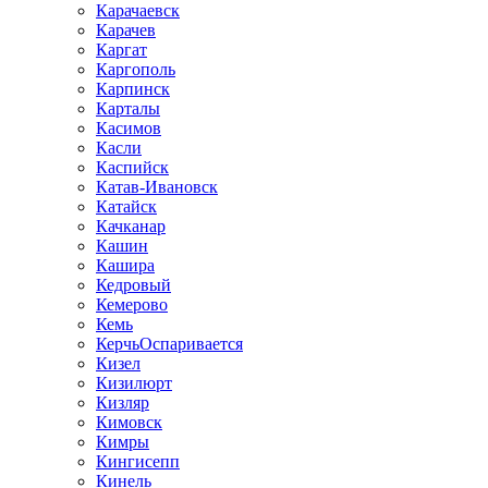
Карачаевск
Карачев
Каргат
Каргополь
Карпинск
Карталы
Касимов
Касли
Каспийск
Катав-Ивановск
Катайск
Качканар
Кашин
Кашира
Кедровый
Кемерово
Кемь
КерчьОспаривается
Кизел
Кизилюрт
Кизляр
Кимовск
Кимры
Кингисепп
Кинель