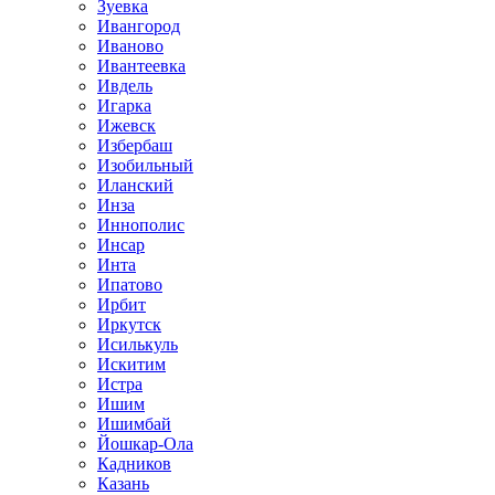
Зуевка
Ивангород
Иваново
Ивантеевка
Ивдель
Игарка
Ижевск
Избербаш
Изобильный
Иланский
Инза
Иннополис
Инсар
Инта
Ипатово
Ирбит
Иркутск
Исилькуль
Искитим
Истра
Ишим
Ишимбай
Йошкар-Ола
Кадников
Казань