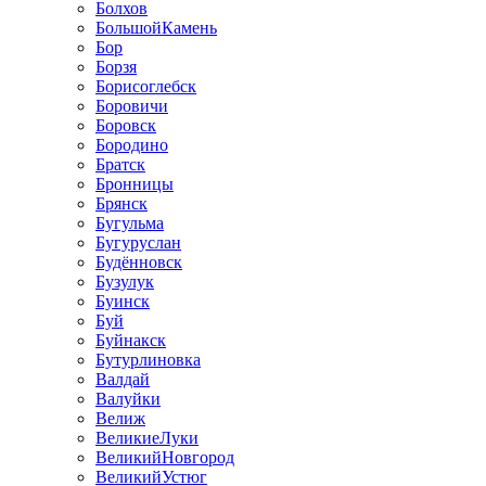
Болхов
БольшойКамень
Бор
Борзя
Борисоглебск
Боровичи
Боровск
Бородино
Братск
Бронницы
Брянск
Бугульма
Бугуруслан
Будённовск
Бузулук
Буинск
Буй
Буйнакск
Бутурлиновка
Валдай
Валуйки
Велиж
ВеликиеЛуки
ВеликийНовгород
ВеликийУстюг