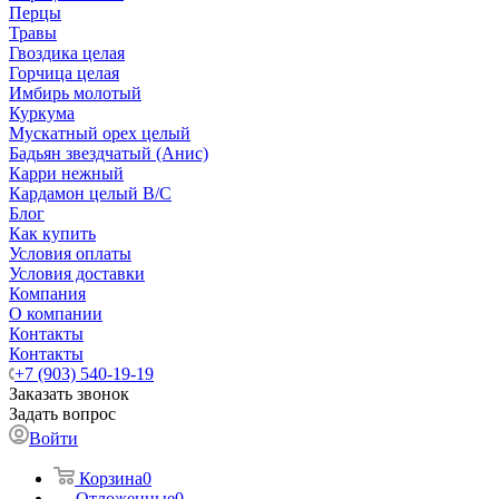
Перцы
Травы
Гвоздика целая
Горчица целая
Имбирь молотый
Куркума
Мускатный орех целый
Бадьян звездчатый (Анис)
Карри нежный
Кардамон целый В/С
Блог
Как купить
Условия оплаты
Условия доставки
Компания
О компании
Контакты
Контакты
+7 (903) 540-19-19
Заказать звонок
Задать вопрос
Войти
Корзина
0
Отложенные
0