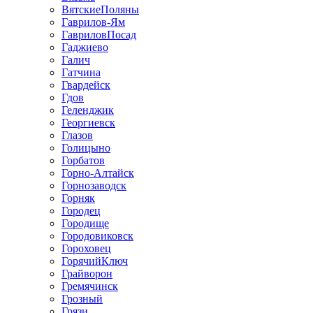
ВятскиеПоляны
Гаврилов-Ям
ГавриловПосад
Гаджиево
Галич
Гатчина
Гвардейск
Гдов
Геленджик
Георгиевск
Глазов
Голицыно
Горбатов
Горно-Алтайск
Горнозаводск
Горняк
Городец
Городище
Городовиковск
Гороховец
ГорячийКлюч
Грайворон
Гремячинск
Грозный
Грязи