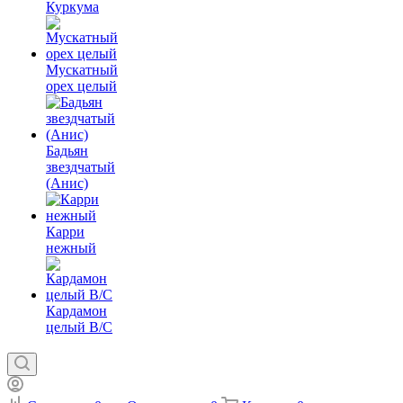
Куркума
Мускатный
орех целый
Бадьян
звездчатый
(Анис)
Карри
нежный
Кардамон
целый В/С