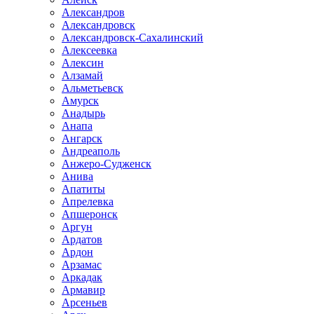
Александров
Александровск
Александровск-Сахалинский
Алексеевка
Алексин
Алзамай
Альметьевск
Амурск
Анадырь
Анапа
Ангарск
Андреаполь
Анжеро-Судженск
Анива
Апатиты
Апрелевка
Апшеронск
Аргун
Ардатов
Ардон
Арзамас
Аркадак
Армавир
Арсеньев