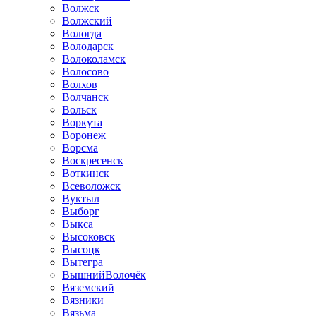
Волжск
Волжский
Вологда
Володарск
Волоколамск
Волосово
Волхов
Волчанск
Вольск
Воркута
Воронеж
Ворсма
Воскресенск
Воткинск
Всеволожск
Вуктыл
Выборг
Выкса
Высоковск
Высоцк
Вытегра
ВышнийВолочёк
Вяземский
Вязники
Вязьма