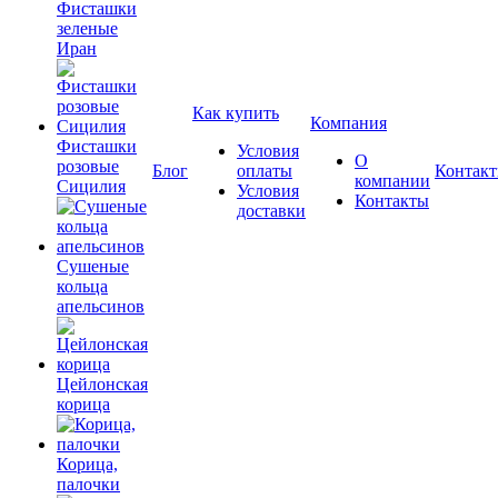
Фисташки
зеленые
Иран
Как купить
Компания
Фисташки
Условия
О
розовые
Блог
оплаты
Контак
компании
Сицилия
Условия
Контакты
доставки
Сушеные
кольца
апельсинов
Цейлонская
корица
Корица,
палочки