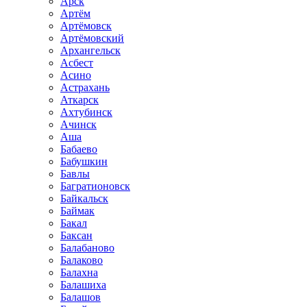
Арск
Артём
Артёмовск
Артёмовский
Архангельск
Асбест
Асино
Астрахань
Аткарск
Ахтубинск
Ачинск
Аша
Бабаево
Бабушкин
Бавлы
Багратионовск
Байкальск
Баймак
Бакал
Баксан
Балабаново
Балаково
Балахна
Балашиха
Балашов