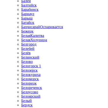
Балей
Балтийск
Барабинск
Барнаул
Барыш
Батайск
БахчисарайОспаривается
Бежецк
БелаяКалитва
БелаяХолуница
Белгород
Белебей
Белёв
Белинский
Белово
Белогорск 1
Белозерск
Белокуриха
Беломорск
Белорецк
Белореченск
Белоусово
Белоярский
Белый
Бердск