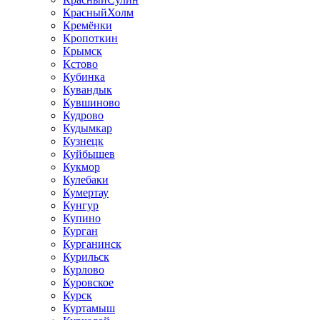
КрасныйХолм
Кремёнки
Кропоткин
Крымск
Кстово
Кубинка
Кувандык
Кувшиново
Кудрово
Кудымкар
Кузнецк
Куйбышев
Кукмор
Кулебаки
Кумертау
Кунгур
Купино
Курган
Курганинск
Курильск
Курлово
Куровское
Курск
Куртамыш