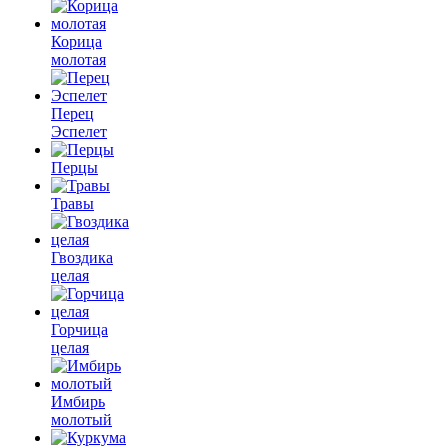
Корица
молотая
Перец
Эспелет
Перцы
Травы
Гвоздика
целая
Горчица
целая
Имбирь
молотый