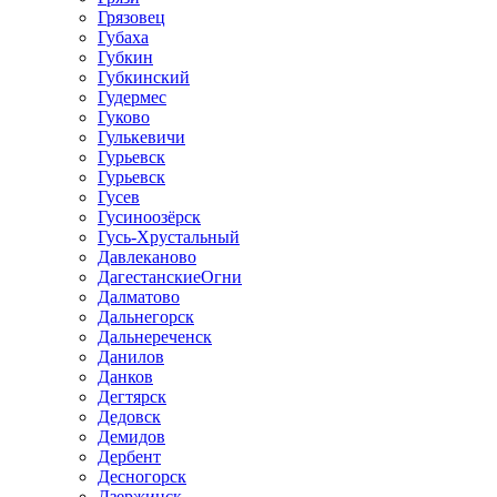
Грязовец
Губаха
Губкин
Губкинский
Гудермес
Гуково
Гулькевичи
Гурьевск
Гурьевск
Гусев
Гусиноозёрск
Гусь-Хрустальный
Давлеканово
ДагестанскиеОгни
Далматово
Дальнегорск
Дальнереченск
Данилов
Данков
Дегтярск
Дедовск
Демидов
Дербент
Десногорск
Дзержинск