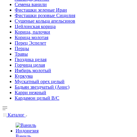
Семена ванили
Фисташки зеленые Иран
Фисташки розовые Сицилия
Сушеные кольца апельсинов
Цейлонская корица
Корица, палочки
Корица молотая
Перец Эспелет
Перцы
Травы
Гвоздика целая
Горчица целая
Имбирь молотый
Куркума
Мускатный орех целый
Бадьян звездчатый (Анис)
Карри нежный
Кардамон целый В/С
Каталог
Ваниль