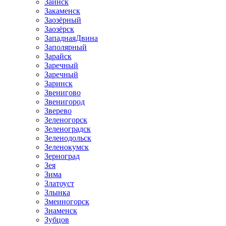
Заинск
Закаменск
Заозёрный
Заозёрск
ЗападнаяДвина
Заполярный
Зарайск
Заречный
Заречный
Заринск
Звенигово
Звенигород
Зверево
Зеленогорск
Зеленоградск
Зеленодольск
Зеленокумск
Зерноград
Зея
Зима
Златоуст
Злынка
Змеиногорск
Знаменск
Зубцов