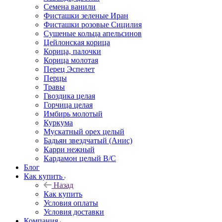
Семена ванили
Фисташки зеленые Иран
Фисташки розовые Сицилия
Сушеные кольца апельсинов
Цейлонская корица
Корица, палочки
Корица молотая
Перец Эспелет
Перцы
Травы
Гвоздика целая
Горчица целая
Имбирь молотый
Куркума
Мускатный орех целый
Бадьян звездчатый (Анис)
Карри нежный
Кардамон целый В/С
Блог
Как купить
Назад
Как купить
Условия оплаты
Условия доставки
Компания