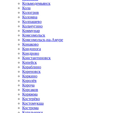
Козьмодемьянск
Кола
Кологрив
Коломна
Колпашево
Кольчугино
Коммунар
Комсомольск
Комсомольск-на-Амуре
Конаково
Кондопога
Кондрово
Константиновск
Копейск
Кораблино
Кореновск
Коркино
Королёв
Короча
Корсаков
Коряжма
Костерёво
Костомукша
Кострома
Котельники