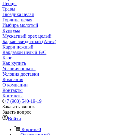
Перцы
Травы
Гвоздика целая
Горчица целая
Имбирь молотый
Куркума
Мускатный орех целый
Бадьян звездчатый (Анис)
Карри нежный
Кардамон целый В/С
Блог
Как купить
Условия оплаты
Условия доставки
Компания
О компании
Контакты
Контакты
+7 (903) 540-19-19
Заказать звонок
Задать вопрос
Войти
Корзина
0
Отложенные
0