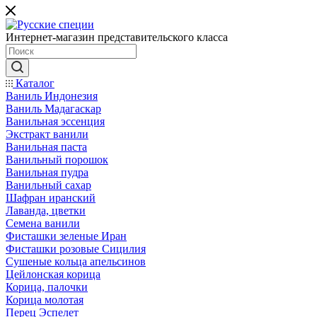
Интернет-магазин представительского класса
Каталог
Ваниль Индонезия
Ваниль Мадагаскар
Ванильная эссенция
Экстракт ванили
Ванильная паста
Ванильный порошок
Ванильная пудра
Ванильный сахар
Шафран иранский
Лаванда, цветки
Семена ванили
Фисташки зеленые Иран
Фисташки розовые Сицилия
Сушеные кольца апельсинов
Цейлонская корица
Корица, палочки
Корица молотая
Перец Эспелет