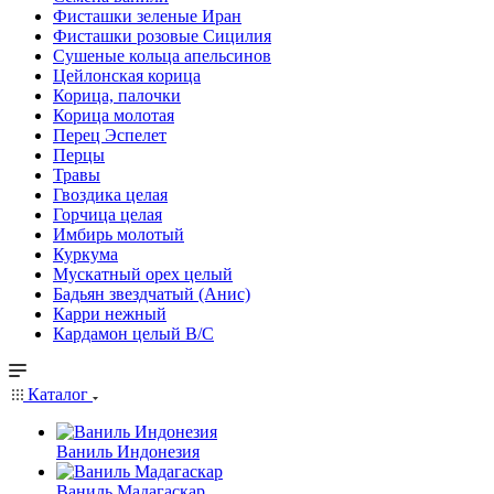
Фисташки зеленые Иран
Фисташки розовые Сицилия
Сушеные кольца апельсинов
Цейлонская корица
Корица, палочки
Корица молотая
Перец Эспелет
Перцы
Травы
Гвоздика целая
Горчица целая
Имбирь молотый
Куркума
Мускатный орех целый
Бадьян звездчатый (Анис)
Карри нежный
Кардамон целый В/С
Каталог
Ваниль Индонезия
Ваниль Мадагаскар