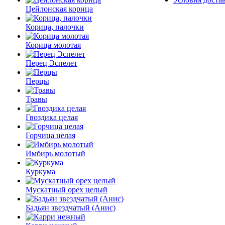
Цейлонская корица
Корица, палочки
Корица молотая
Перец Эспелет
Перцы
Травы
Гвоздика целая
Горчица целая
Имбирь молотый
Куркума
Мускатный орех целый
Бадьян звездчатый (Анис)