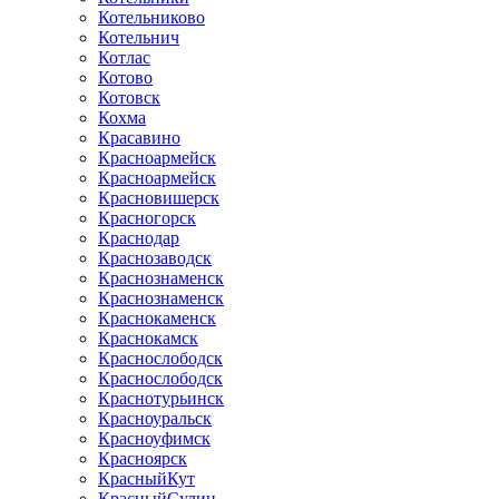
Котельниково
Котельнич
Котлас
Котово
Котовск
Кохма
Красавино
Красноармейск
Красноармейск
Красновишерск
Красногорск
Краснодар
Краснозаводск
Краснознаменск
Краснознаменск
Краснокаменск
Краснокамск
Краснослободск
Краснослободск
Краснотурьинск
Красноуральск
Красноуфимск
Красноярск
КрасныйКут
КрасныйСулин