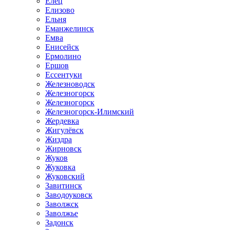
Елец
Елизово
Ельня
Еманжелинск
Емва
Енисейск
Ермолино
Ершов
Ессентуки
Железноводск
Железногорск
Железногорск
Железногорск-Илимский
Жердевка
Жигулёвск
Жиздра
Жирновск
Жуков
Жуковка
Жуковский
Завитинск
Заводоуковск
Заволжск
Заволжье
Задонск