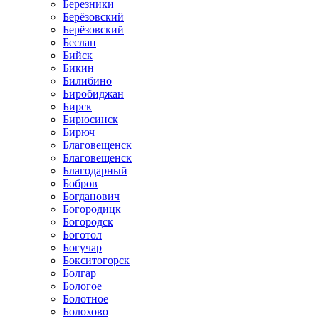
Березники
Берёзовский
Берёзовский
Беслан
Бийск
Бикин
Билибино
Биробиджан
Бирск
Бирюсинск
Бирюч
Благовещенск
Благовещенск
Благодарный
Бобров
Богданович
Богородицк
Богородск
Боготол
Богучар
Бокситогорск
Болгар
Бологое
Болотное
Болохово