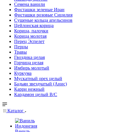
Семена ванили
Фисташки зеленые Иран
Фисташки розовые Сицилия
Сушеные кольца апельсинов
Цейлонская корица
Корица, палочки
Корица молотая
Перец Эспелет
Перцы
Травы
Гвоздика целая
Горчица целая
Имбирь молотый
Куркума
Мускатный орех целый
Бадьян звездчатый (Анис)
Карри нежный
Кардамон целый В/С
Каталог
Ваниль