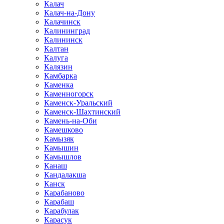
Калач
Калач-на-Дону
Калачинск
Калининград
Калининск
Калтан
Калуга
Калязин
Камбарка
Каменка
Каменногорск
Каменск-Уральский
Каменск-Шахтинский
Камень-на-Оби
Камешково
Камызяк
Камышин
Камышлов
Канаш
Кандалакша
Канск
Карабаново
Карабаш
Карабулак
Карасук