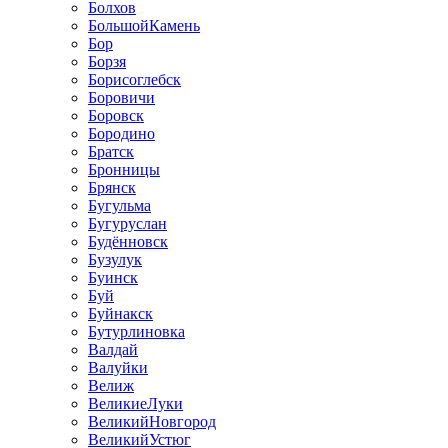
Болхов
БольшойКамень
Бор
Борзя
Борисоглебск
Боровичи
Боровск
Бородино
Братск
Бронницы
Брянск
Бугульма
Бугуруслан
Будённовск
Бузулук
Буинск
Буй
Буйнакск
Бутурлиновка
Валдай
Валуйки
Велиж
ВеликиеЛуки
ВеликийНовгород
ВеликийУстюг