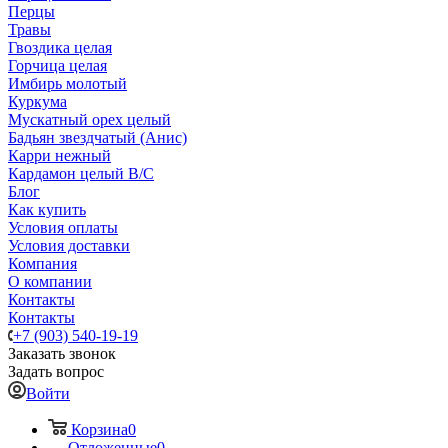
Перцы
Травы
Гвоздика целая
Горчица целая
Имбирь молотый
Куркума
Мускатный орех целый
Бадьян звездчатый (Анис)
Карри нежный
Кардамон целый В/С
Блог
Как купить
Условия оплаты
Условия доставки
Компания
О компании
Контакты
Контакты
+7 (903) 540-19-19
Заказать звонок
Задать вопрос
Войти
Корзина
0
Отложенные
0