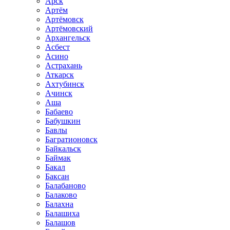
Арск
Артём
Артёмовск
Артёмовский
Архангельск
Асбест
Асино
Астрахань
Аткарск
Ахтубинск
Ачинск
Аша
Бабаево
Бабушкин
Бавлы
Багратионовск
Байкальск
Баймак
Бакал
Баксан
Балабаново
Балаково
Балахна
Балашиха
Балашов