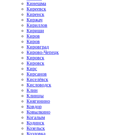
Кинешма
Киреевск
Киренск
Киржач
Кириллов
Кириши
Киров
Киров
Кировград
Кирово-Чепецк
Кировск
Кировск
Кирс
Кирсанов
Киселёвск
Кисловодск
Клин
Клинцы
Княгинино
Ковдор
Ковылкино
Когалым
Кодинск
Козельск
Козловка