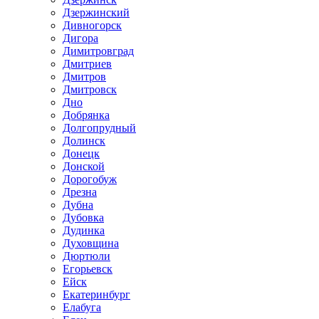
Дзержинский
Дивногорск
Дигора
Димитровград
Дмитриев
Дмитров
Дмитровск
Дно
Добрянка
Долгопрудный
Долинск
Донецк
Донской
Дорогобуж
Дрезна
Дубна
Дубовка
Дудинка
Духовщина
Дюртюли
Егорьевск
Ейск
Екатеринбург
Елабуга