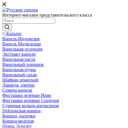
Интернет-магазин представительского класса
Каталог
Ваниль Индонезия
Ваниль Мадагаскар
Ванильная эссенция
Экстракт ванили
Ванильная паста
Ванильный порошок
Ванильная пудра
Ванильный сахар
Шафран иранский
Лаванда, цветки
Семена ванили
Фисташки зеленые Иран
Фисташки розовые Сицилия
Сушеные кольца апельсинов
Цейлонская корица
Корица, палочки
Корица молотая
Перец Эспелет