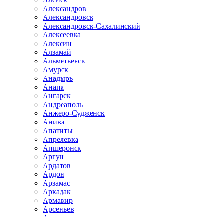
Александров
Александровск
Александровск-Сахалинский
Алексеевка
Алексин
Алзамай
Альметьевск
Амурск
Анадырь
Анапа
Ангарск
Андреаполь
Анжеро-Судженск
Анива
Апатиты
Апрелевка
Апшеронск
Аргун
Ардатов
Ардон
Арзамас
Аркадак
Армавир
Арсеньев