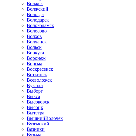
Волжск
Волжский
Вологда
Володарск
Волоколамск
Волосово
Волхов
Волчанск
Вольск
Воркута
Воронеж
Ворсма
Воскресенск
Воткинск
Всеволожск
Вуктыл
Выборг
Выкса
Высоковск
Высоцк
Вытегра
ВышнийВолочёк
Вяземский
Вязники
Вязьма