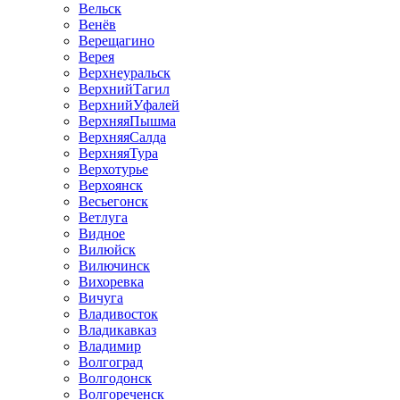
Вельск
Венёв
Верещагино
Верея
Верхнеуральск
ВерхнийТагил
ВерхнийУфалей
ВерхняяПышма
ВерхняяСалда
ВерхняяТура
Верхотурье
Верхоянск
Весьегонск
Ветлуга
Видное
Вилюйск
Вилючинск
Вихоревка
Вичуга
Владивосток
Владикавказ
Владимир
Волгоград
Волгодонск
Волгореченск