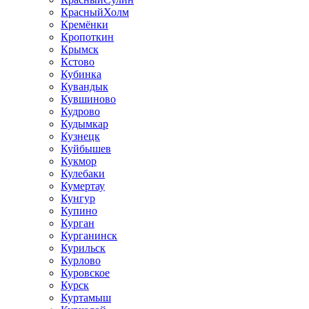
КрасныйХолм
Кремёнки
Кропоткин
Крымск
Кстово
Кубинка
Кувандык
Кувшиново
Кудрово
Кудымкар
Кузнецк
Куйбышев
Кукмор
Кулебаки
Кумертау
Кунгур
Купино
Курган
Курганинск
Курильск
Курлово
Куровское
Курск
Куртамыш