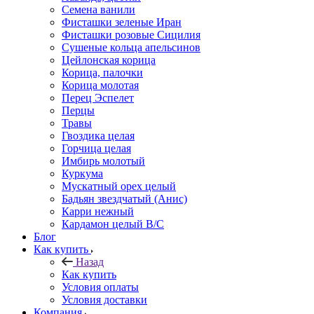
Семена ванили
Фисташки зеленые Иран
Фисташки розовые Сицилия
Сушеные кольца апельсинов
Цейлонская корица
Корица, палочки
Корица молотая
Перец Эспелет
Перцы
Травы
Гвоздика целая
Горчица целая
Имбирь молотый
Куркума
Мускатный орех целый
Бадьян звездчатый (Анис)
Карри нежный
Кардамон целый В/С
Блог
Как купить
Назад
Как купить
Условия оплаты
Условия доставки
Компания