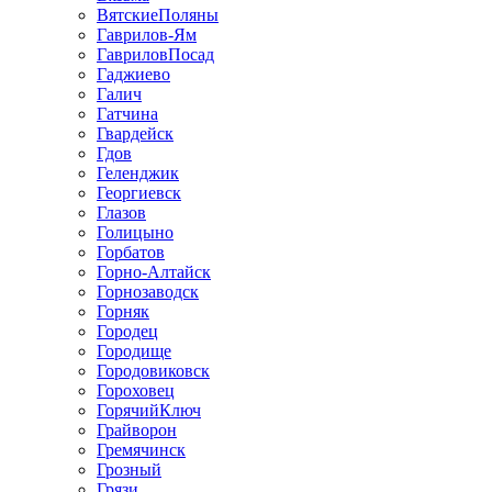
ВятскиеПоляны
Гаврилов-Ям
ГавриловПосад
Гаджиево
Галич
Гатчина
Гвардейск
Гдов
Геленджик
Георгиевск
Глазов
Голицыно
Горбатов
Горно-Алтайск
Горнозаводск
Горняк
Городец
Городище
Городовиковск
Гороховец
ГорячийКлюч
Грайворон
Гремячинск
Грозный
Грязи