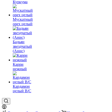
Куркума
Мускатный
орех целый
Бадьян
звездчатый
(Анис)
Карри
нежный
Кардамон
целый В/С