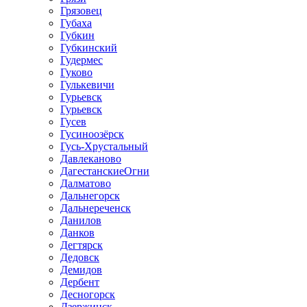
Грязовец
Губаха
Губкин
Губкинский
Гудермес
Гуково
Гулькевичи
Гурьевск
Гурьевск
Гусев
Гусиноозёрск
Гусь-Хрустальный
Давлеканово
ДагестанскиеОгни
Далматово
Дальнегорск
Дальнереченск
Данилов
Данков
Дегтярск
Дедовск
Демидов
Дербент
Десногорск
Дзержинск