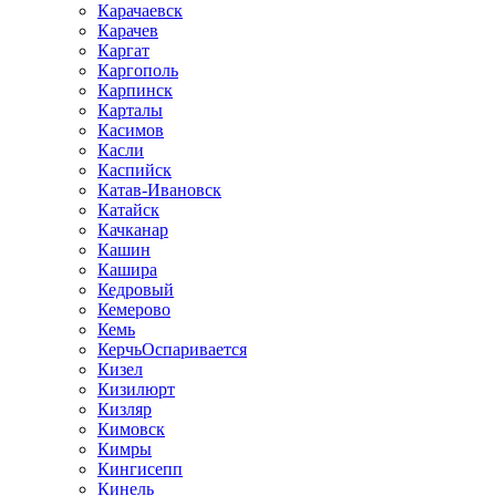
Карачаевск
Карачев
Каргат
Каргополь
Карпинск
Карталы
Касимов
Касли
Каспийск
Катав-Ивановск
Катайск
Качканар
Кашин
Кашира
Кедровый
Кемерово
Кемь
КерчьОспаривается
Кизел
Кизилюрт
Кизляр
Кимовск
Кимры
Кингисепп
Кинель