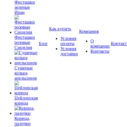
Фисташки
зеленые
Иран
Как купить
Компания
Фисташки
Условия
О
розовые
Блог
оплаты
Контак
компании
Сицилия
Условия
Контакты
доставки
Сушеные
кольца
апельсинов
Цейлонская
корица
Корица,
палочки