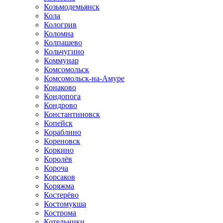
Козьмодемьянск
Кола
Кологрив
Коломна
Колпашево
Кольчугино
Коммунар
Комсомольск
Комсомольск-на-Амуре
Конаково
Кондопога
Кондрово
Константиновск
Копейск
Кораблино
Кореновск
Коркино
Королёв
Короча
Корсаков
Коряжма
Костерёво
Костомукша
Кострома
Котельники