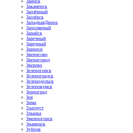
Заинск
Закаменск
Заозёрный
Заозёрск
ЗападнаяДвина
Заполярный
Зарайск
Заречный
Заречный
Заринск
Звенигово
Звенигород
Зверево
Зеленогорск
Зеленоградск
Зеленодольск
Зеленокумск
Зерноград
Зея
Зима
Златоуст
Злынка
Змеиногорск
Знаменск
Зубцов