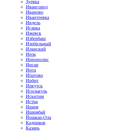
Зуевка
Ивангород
Иваново
Ивантеевка
Ивдель
Игарка
Ижевск
Избербаш
Изобильный
Иланский
Инза
Иннополис
Инсар
Инта
Ипатово
Ирбит
Иркутск
Исилькуль
Искитим
Истра
Ишим
Ишимбай
Йошкар-Ола
Кадников
Казань