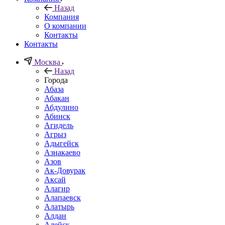
Назад
Компания
О компании
Контакты
Контакты
Москва
Назад
Города
Абаза
Абакан
Абдулино
Абинск
Агидель
Агрыз
Адыгейск
Азнакаево
Азов
Ак-Довурак
Аксай
Алагир
Алапаевск
Алатырь
Алдан
Алейск