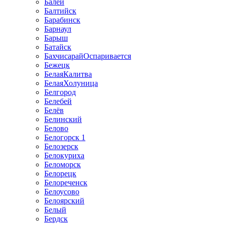
Балей
Балтийск
Барабинск
Барнаул
Барыш
Батайск
БахчисарайОспаривается
Бежецк
БелаяКалитва
БелаяХолуница
Белгород
Белебей
Белёв
Белинский
Белово
Белогорск 1
Белозерск
Белокуриха
Беломорск
Белорецк
Белореченск
Белоусово
Белоярский
Белый
Бердск