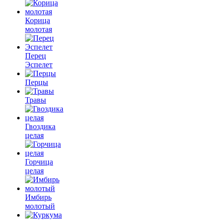
Корица
молотая
Перец
Эспелет
Перцы
Травы
Гвоздика
целая
Горчица
целая
Имбирь
молотый